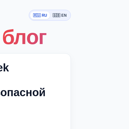
🇷🇺 RU
🇬🇧 EN
 блог
ek
зопасной