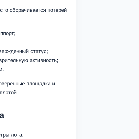
асто оборачивается потерей
ппорт;
твержденный статус;
зрительную активность;
и.
оверенные площадки и
платой.
а
тры лота: