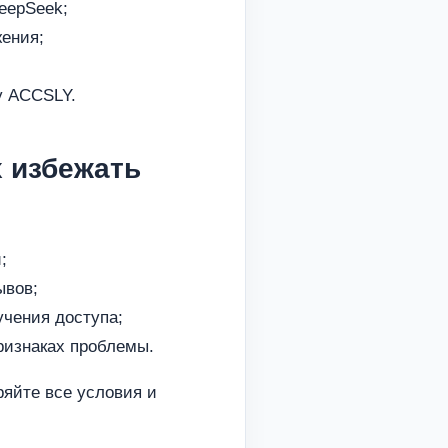
eepSeek;
жения;
у ACCSLY.
х избежать
;
ывов;
чения доступа;
ризнаках проблемы.
ряйте все условия и