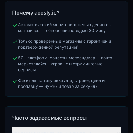
Почему accsly.io?
Автоматический мониторинг цен из десятков
магазинов — обновление каждые 30 минут
Только проверенные магазины с гарантией и
подтверждённой репутацией
50+ платформ: соцсети, мессенджеры, почта,
маркетплейсы, игровые и стриминговые
сервисы
Фильтры по типу аккаунта, стране, цене и
продавцу — нужный товар за секунды
Часто задаваемые вопросы