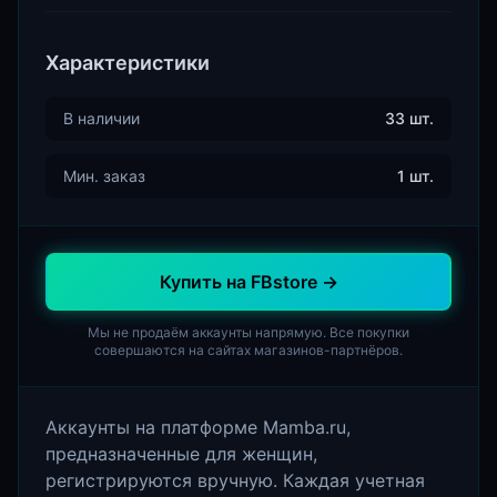
Характеристики
В наличии
33 шт.
Мин. заказ
1 шт.
Купить на FBstore →
Мы не продаём аккаунты напрямую. Все покупки
совершаются на сайтах магазинов-партнёров.
Аккаунты на платформе Mamba.ru,
предназначенные для женщин,
регистрируются вручную. Каждая учетная