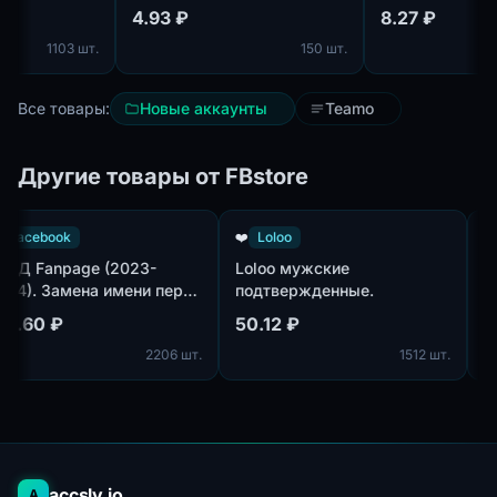
VIP статусом
4.93 ₽
8.27 ₽
1103 шт.
150 шт.
Все товары:
Новые аккаунты
Teamo
Другие товары от FBstore
👤
Facebook
❤️
Loloo
ПЗРД Fanpage (2023-
Loloo мужские
2024). Замена имени перед
подтвержденные.
выдачей.
591.60 ₽
50.12 ₽
2206 шт.
1512 шт.
accsly.io
A