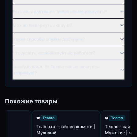
Есть ли гарантия на Teamo новые аккаунты?
Можно ли вернуть аккаунт?
Какие способы оплаты доступны?
Что делать, если аккаунт не работает?
accsly.io продаёт Teamo новые аккаунты
напрямую?
Похожие товары
❤️
Teamo
❤️
Teamo
Teamo.ru - сайт знакомств |
Teamo - сайт знако
Мужской
Мужские | могут б