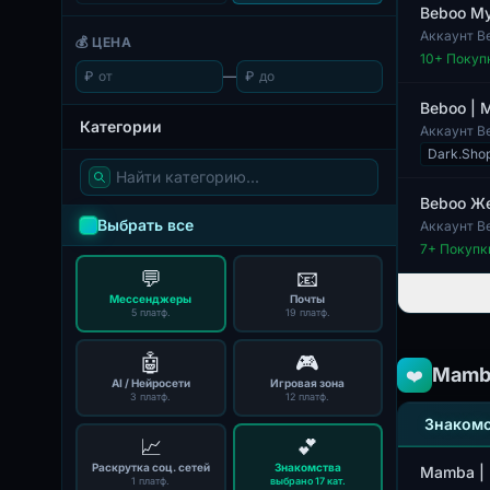
Beboo М
Аккаунт B
💰 ЦЕНА
пользовате
10
+ Покуп
₽
—
₽
Beboo | 
Категории
Аккаунт B
Данный фо
Dark.Sho
Beboo Же
Выбрать все
Аккаунт B
единицу. Д
7
+ Покупк
💬
📧
Мессенджеры
Почты
5 платф.
19 платф.
🤖
🎮
Mamb
❤️
AI / Нейросети
Игровая зона
3 платф.
12 платф.
Знакомс
📈
💕
Раскрутка соц. сетей
Знакомства
Mamba | 
1 платф.
выбрано 17 кат.