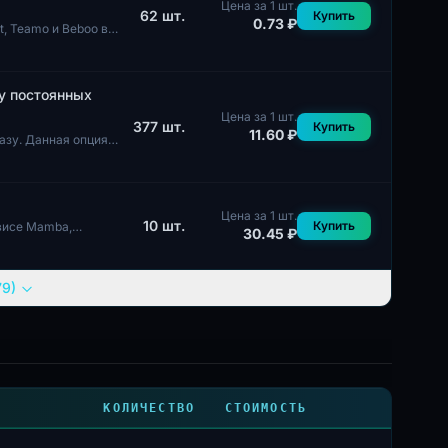
Цена за 1 шт.
62
шт.
Купить
0.73 ₽
, Teamo и Beboo в
у постоянных
Цена за 1 шт.
377
шт.
Купить
11.60 ₽
азу. Данная опция
Цена за 1 шт.
10
шт.
Купить
рвисе Mamba,
30.45 ₽
79)
КОЛИЧЕСТВО
СТОИМОСТЬ