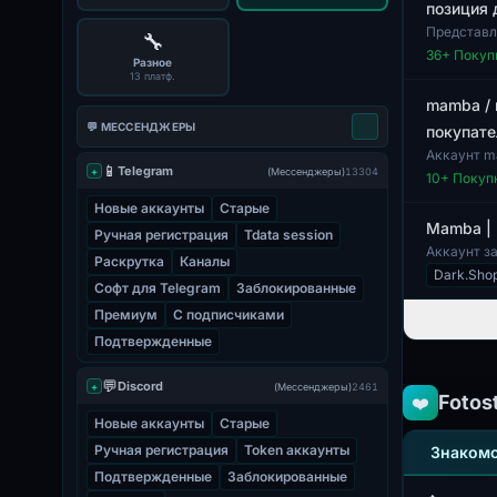
позиция 
Представл
🔧
Украине. Д
36
+ Покуп
Разное
13 платф.
mamba / 
💬 МЕССЕНДЖЕРЫ
покупате
Аккаунт m
📱
Telegram
доступна и
+
(Мессенджеры)
13304
10
+ Покуп
Новые аккаунты
Старые
Mamba |
Ручная регистрация
Tdata session
Аккаунт з
Раскрутка
Каналы
предназна
Dark.Sho
Софт для Telegram
Заблокированные
Премиум
С подписчиками
Подтвержденные
💬
Discord
+
(Мессенджеры)
2461
Fotos
❤️
Новые аккаунты
Старые
Ручная регистрация
Token аккаунты
Знакомс
Подтвержденные
Заблокированные