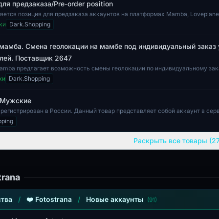
для предзаказа/Pre-order position
яется позиция для предзаказа аккаунтов на платформах Mamba, Loveplanet
анный лот вкл...
ки
Dark.Shopping
мамба. Смена геолокации на мамбе под индивидуальный заказ 
лей. Поставщик 2647
amba предлагает возможность смены геолокации по индивидуальному зак
сключительно для...
ки
Dark.Shopping
 Мужские
арегистрирован в России. Данный товар представляет собой аккаунт в се
ченный для мужской а...
pping
Раскрыть все товары (2
trana
тва
/
❤️ Fotostrana
/
Новые аккаунты
(91)