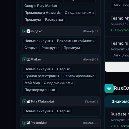
параметры
Dark.Sho
Google Play Market
Промокоды Adwords
С подписчиками
Teamo М
Премиум
Раскрутка
Минимальн
заинтересо
1
+ Покупк
🅨
Яндекс
+
(Почты)
449
Новые аккаунты
Рекламные кабинеты
Teamo.ru
Старые
Раскрутка
Премиум
Аккаунт н
создание з
Dark.Sho
📧
Mail.ru
+
(Почты)
593
Новые аккаунты
Старые
Ручная регистрация
Заблокированные
Мой Мир
С подписчиками
RusD
❤️
Подтвержденные
🔐
Знакомс
Tuta (Tutanota)
+
(Почты)
72
Новые аккаунты
Старые
Rusdate.
Аккаунт н
🔐
ProtonMail
+
(Почты)
162
общения, ч
201
+ Поку