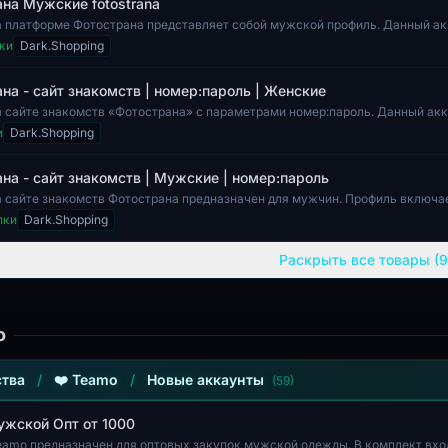
на Мужские fotostrana
а платформе Фотострана представляет собой мужской профиль. Данный ак
зования в соци...
ки
Dark.Shopping
на - сайт знакомств | номер:пароль | Женские
а сайте знакомств «Фотострана» с параметрами номер:пароль. Данный ак
, что позволяе...
и
Dark.Shopping
на - сайт знакомств | Мужские | номер:пароль
а сайте знакомств Фотострана предназначен для мужчин. Профиль включа
акие как коли...
пки
Dark.Shopping
Раскрыть все товары (9
o
тва
/
❤️ Teamo
/
Новые аккаунты
(59)
жской Опт от 1000
eamo предназначен для оптовых закупок мужской одежды. В комплект вхо