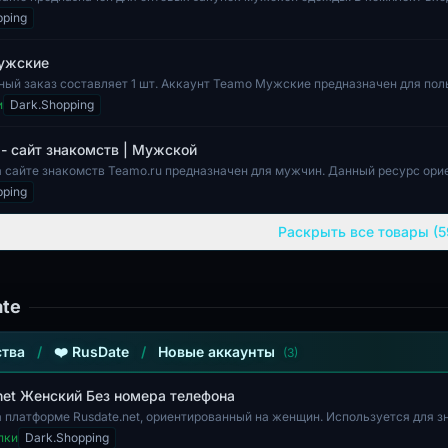
, обеспечивающие з...
pping
ужские
ый заказ составляет 1 шт. Аккаунт Teamo Мужские предназначен для пол
ванных в контенте и в...
и
Dark.Shopping
 - сайт знакомств | Мужской
а сайте знакомств Teamo.ru предназначен для мужчин. Данный ресурс ори
накомств и общения...
pping
Раскрыть все товары (5
ate
тва
/
❤️ RusDate
/
Новые аккаунты
(3)
net Женский Без номера телефона
а платформе Rusdate.net, ориентированный на женщин. Используется для з
то делает его подхо...
пки
Dark.Shopping