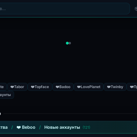
te
❤️
Tabor
❤️
Topface
❤️
Badoo
❤️
LovePlanet
❤️
Twinby
❤️
П
аунты
o
тва
/
❤️ Beboo
/
Новые аккаунты
(121)