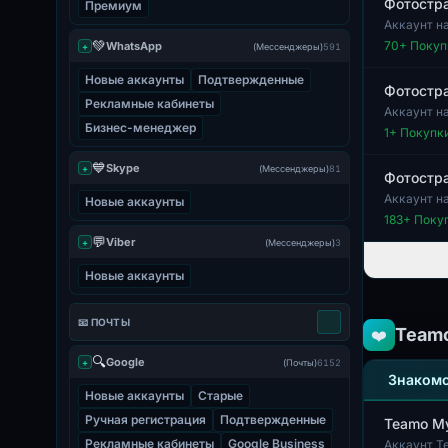
Фотостра
Премиум
Аккаунт н
для исполь
💚
70
+ Покуп
WhatsApp
+
(Мессенджеры)
591
Новые аккаунты
Подтвержденные
Фотостра
Рекламные кабинеты
Аккаунт н
Бизнес-менеджер
для женщин
1
+ Покупк
💙
Skype
+
(Мессенджеры)
81
Фотостра
Аккаунт н
Новые аккаунты
метрики, т
183
+ Поку
💬
Viber
+
(Мессенджеры)
3
Новые аккаунты
📧 ПОЧТЫ
Team
❤️
🔍
Google
+
(Почты)
6152
Знакомс
Новые аккаунты
Старые
Ручная регистрация
Подтвержденные
Teamo Му
Рекламные кабинеты
Google Business
Аккаунт T