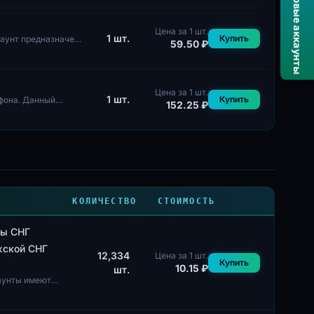
Twinby / Новые аккаунты
Цена за 1 шт.
1
шт.
Купить
каунт предназначен
59.50 ₽
Цена за 1 шт.
1
шт.
Купить
ефона. Данный
152.25 ₽
КОЛИЧЕСТВО
СТОИМОСТЬ
ны СНГ
ужской СНГ
12,334
Цена за 1 шт.
Купить
10.15 ₽
шт.
каунты имеют