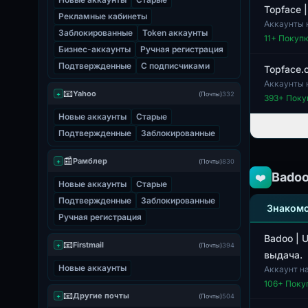
Topface 
Рекламные кабинеты
Аккаунты 
Заблокированные
Token аккаунты
профили. П
11
+ Покуп
Бизнес-аккаунты
Ручная регистрация
Подтвержденные
С подписчиками
Topface.
Аккаунты 
📧
Yahoo
почты. Про
+
(Почты)
332
393
+ Поку
Новые аккаунты
Старые
Подтвержденные
Заблокированные
📰
Рамблер
+
(Почты)
830
Bado
❤️
Новые аккаунты
Старые
Подтвержденные
Заблокированные
Знакомс
Ручная регистрация
Badoo | 
📧
Firstmail
+
(Почты)
394
выдача.
Новые аккаунты
Аккаунт н
высокое ка
106
+ Поку
📧
Другие почты
+
(Почты)
504