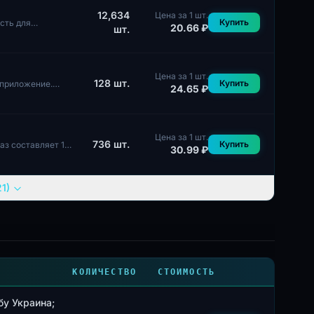
12,634
Цена за 1 шт.
Купить
сть для
20.66 ₽
шт.
Цена за 1 шт.
128
шт.
Купить
 приложение.
24.65 ₽
Цена за 1 шт.
736
шт.
Купить
аз составляет 1
30.99 ₽
1)
КОЛИЧЕСТВО
СТОИМОСТЬ
бу Украина;