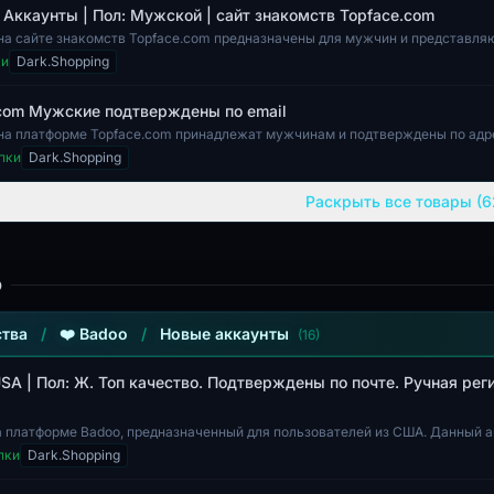
| Аккаунты | Пол: Мужской | сайт знакомств Topface.com
на сайте знакомств Topface.com предназначены для мужчин и представля
рофили содержат п...
ки
Dark.Shopping
com Мужские подтверждены по email
на платформе Topface.com принадлежат мужчинам и подтверждены по адр
фили заполнены, чт...
пки
Dark.Shopping
Раскрыть все товары (6
o
тва
/
❤️ Badoo
/
Новые аккаунты
(16)
USA | Пол: Ж. Топ качество. Подтверждены по почте. Ручная рег
а платформе Badoo, предназначенный для пользователей из США. Данный 
чество и был зареги...
пки
Dark.Shopping