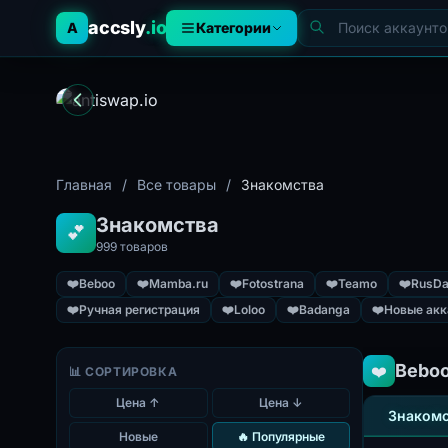
accsly
.io
A
Категории
Главная
/
Все товары
/
Знакомства
Знакомства
💕
999 товаров
❤️
Beboo
❤️
Mamba.ru
❤️
Fotostrana
❤️
Teamo
❤️
RusDa
❤️
Ручная регистрация
❤️
Loloo
❤️
Badanga
❤️
Новые акк
Bebo
❤️
📊 СОРТИРОВКА
Цена ↑
Цена ↓
Знакомс
Новые
🔥 Популярные