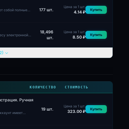
Цена за 1 шт.
177
шт.
Купить
ют собой полные
4.14 ₽
18,496
Цена за 1 шт.
Купить
есу электронной
8.50 ₽
шт.
2)
КОЛИЧЕСТВО
СТОИМОСТЬ
истрация. Ручная
Цена за 1 шт.
19
шт.
Купить
323.00 ₽
аккаунт имеет