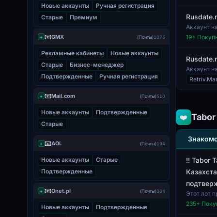
Новые аккаунты
Ручная регистрация
Rusdate.
Старые
Премиум
Аккаунт н
для испол
📧
GMX
19
+ Покуп
+
(Почты)
1075
Рекламные кабинеты
Новые аккаунты
Rusdate.
Старые
Бизнес-менеджер
Аккаунт н
Подтвержденные
Ручная регистрация
аккаунт пр
Retriv.Ma
📧
Mail.com
+
(Почты)
510
Новые аккаунты
Подтвержденные
Tabor
❤️
Старые
Знакомс
📧
AOL
+
(Почты)
194
Новые аккаунты
Старые
!! Tabor
Подтвержденные
Казахста
подтверж
📧
Onet.pl
+
(Почты)
364
Этот лот 
подтвержд
235
+ Поку
Новые аккаунты
Подтвержденные