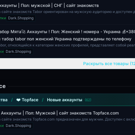
Аккаунты | Пол: мужской | СНГ | сайт знакомств
а сайте знакомств Tabor ориентирован на мужскую аудиторию и доступен 
НГ. Профиль вк...
пки
Dark.Shopping
 Табор Мята🚀 Аккаунты ! Пол: Женский ! номера - Украина 💰+38
 табор tabor пол женский Украина подтверждены по телефону
abor, относящийся к категории женских профилей, представляет собой ре
регистрированные...
ки
Dark.Shopping
Раскрыть все товары (12
ce
тва
/
❤️ Topface
/
Новые аккаунты
(62)
| Аккаунты | Пол: Мужской | сайт знакомств Topface.com
а сайте знакомств Topface.com предназначен для мужчин. Доступен с вкл
ной аутентификацией (2FA...
ки
Dark.Shopping