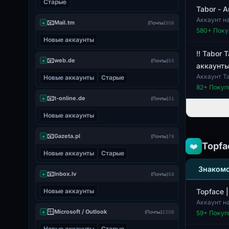
Старые
Tabor - 
Аккаунт н
📧
Mail.tm
+
(Почты)
306
из стран С
580
+ Поку
Новые аккаунты
!! Tabor
📧
web.de
+
(Почты)
55
аккаунты
Аккаунт T
Новые аккаунты
Старые
записи, за
82
+ Покуп
📧
t-online.de
+
(Почты)
31
Новые аккаунты
📧
Gazeta.pl
+
(Почты)
78
Topfa
❤️
Новые аккаунты
Старые
Знакомс
📧
Inbox.lv
+
(Почты)
58
Новые аккаунты
Topface 
Аккаунт н
двухфактор
🪟
Microsoft / Outlook
+
(Почты)
2206
59
+ Покуп
Новые аккаунты
Старые