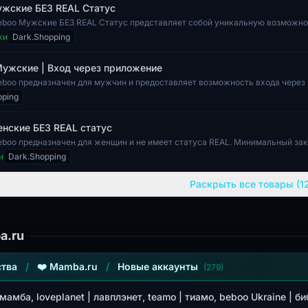
ужские БЕЗ REAL Статус
eboo Мужские БЕЗ REAL Статус представляет собой уникальную возможно
лей, заинтересованных в ан...
ки
Dark.Shopping
Мужские | Вход через приложение
eboo предназначен для мужчин и предоставляет возможность входа через
рмат акцентирует вним...
pping
нские БЕЗ REAL статус
eboo предназначен для женщин и не имеет статуса REAL. Минимальный зак
анный аккаунт пр...
и
Dark.Shopping
Раскрыть все товары (12
a.ru
тва
/
❤️ Mamba.ru
/
Новые аккаунты
(279)
мамба, loveplanet | лавплэнет, teamo | тиамо, beboo Ukraine | би