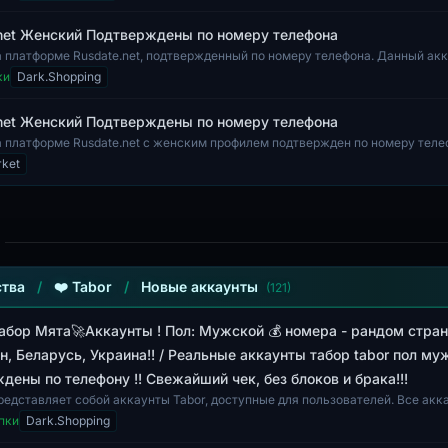
net Женский Подтверждены по номеру телефона
а платформе Rusdate.net, подтвержденный по номеру телефона. Данный ак
ьзования женщи...
ки
Dark.Shopping
net Женский Подтверждены по номеру телефона
а платформе Rusdate.net с женским профилем подтвержден по номеру тел
едоставляет доступ...
rket
тва
/
❤️ Tabor
/
Новые аккаунты
(121)
 Табор Мята🚀Аккаунты ! Пол: Мужской 💰 номера - рандом стра
н, Беларусь, Украина!! / Реальные аккаунты табор tabor пол м
дены по телефону !! Свежайший чек, без блоков и брака!!!
представляет собой аккаунты Tabor, доступные для пользователей. Все ак
енный пол — мужской...
пки
Dark.Shopping