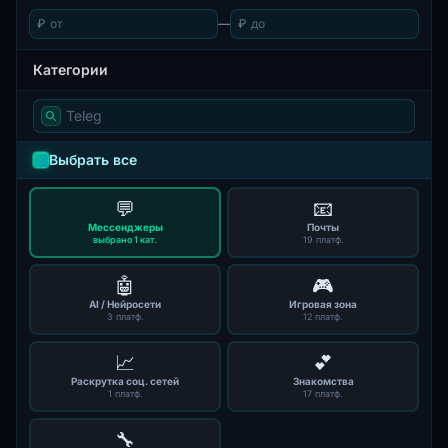
₽
—
₽
Категории
Выбрать все
💬
📧
Мессенджеры
Почты
выбрано 1 кат.
19 платф.
🤖
🎮
AI / Нейросети
Игровая зона
3 платф.
12 платф.
📈
💕
Раскрутка соц. сетей
Знакомства
1 платф.
17 платф.
🔧