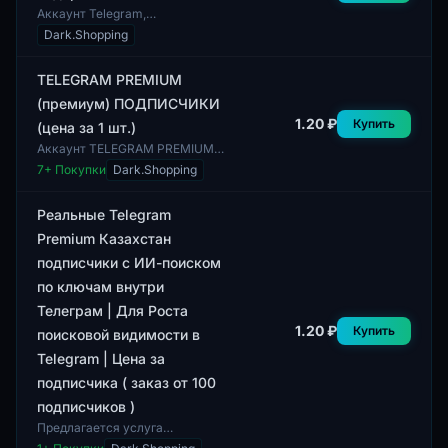
Аккаунт Telegram,
предоставляющий
Dark.Shopping
возможность начать без входа
на учетную запись. Этот
формат идеально подходит для
TELEGRAM PREMIUM
поль...
(премиум) ПОДПИСЧИКИ
1.20 ₽
Купить
(цена за 1 шт.)
Аккаунт TELEGRAM PREMIUM
предоставляет возможность
7
+ Покупки
Dark.Shopping
приобрести подписчиков для
вашей страницы. В поставку
входят активные...
Реальные Telegram
Premium Казахстан
подписчики с ИИ-поиском
по ключам внутри
Телеграм | Для Роста
1.20 ₽
Купить
поисковой видимости в
Telegram | Цена за
подписчика ( заказ от 100
подписчиков )
Предлагается услуга
получения реальных