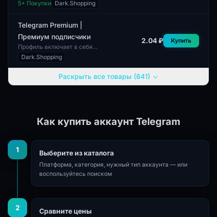
Telegram, предназначенные
5
+ Покупки
Dark.Shopping
для использования в каналах и
группах, предоставляют
возможность привле...
Telegram Premium |
Премиум подписчики
2.04 ₽
Купить
Профиль включает в себя
подписчиков, что позволяет
Dark.Shopping
пользователю продвигать свой
контент и взаимодействовать с
Раскрыть все товары (841)
аудиторией...
Как купить аккаунт Telegram
1
Выберите из каталога
Платформа, категория, нужный тип аккаунта — или
воспользуйтесь поиском
2
Сравните цены