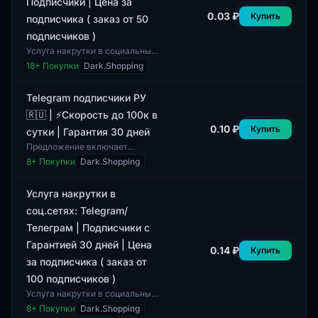
Подписчики | Цена за
0.03 ₽
Купить
подписчика ( заказ от 50
подписчиков )
Услуга накрутки в социальных
сетях предоставляет
18
+ Покупки
Dark.Shopping
возможность получения
подписчиков в Telegram.
Данный сервис позволяет к...
Telegram подписчики РУ
🇷🇺 | ⚡Скорость до 100к в
0.10 ₽
Купить
сутки | Гарантия 30 дней
Предложение включает
подписчиков для Telegram,
8
+ Покупки
Dark.Shopping
ориентированных на
русскоязычную аудиторию.
Данная услуга позволяет
Услуга накрутки в
получ...
соц.сетях: Telegram/
Телеграм | Подписчики с
Гарантией 30 дней | Цена
0.14 ₽
Купить
за подписчика ( заказ от
100 подписчиков )
Услуга накрутки в социальных
сетях, представленная в этом
8
+ Покупки
Dark.Shopping
лоте, относится к платформе