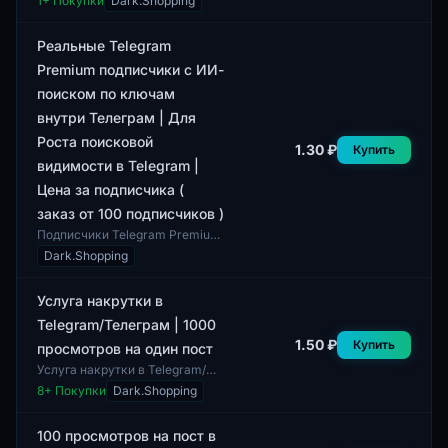
1
+ Покупки
Dark.Shopping
подписчиков Telegram
Premium из Казахстана с
использованием ИИ-поиска по
Реальные Telegram
ключевым...
Premium подписчики с ИИ-
поиском по ключам
внутри Телеграм | Для
Роста поисковой
1.30 ₽
Купить
видимости в Telegram |
Цена за подписчика (
заказ от 100 подписчиков )
Подписчики Telegram Premium
с использованием ИИ-поиска
Dark.Shopping
обеспечивают эффективный
рост видимости в Telegram.
Предложение в...
Услуга накрутки в
Telegram/Телеграм | 1000
1.50 ₽
Купить
просмотров на один пост
Услуга накрутки в Telegram/
Телеграм позволяет получить
8
+ Покупки
Dark.Shopping
1000 просмотров на один пост.
Данная услуга подходит для
владельц...
100 просмотров на пост в