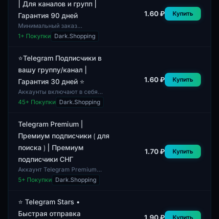
| Для каналов и групп |
1.60 ₽
Купить
Гарантия 90 дней
Минимальный заказ
составляет 1 подписчика.
1
+ Покупки
Dark.Shopping
Данный лот представляет
собой услугу по
предоставлению подписчиков
⭐️Telegram Подписчики в
для канало...
вашу группу/канал |
1.60 ₽
Купить
Гарантия 30 дней ⭐️
Аккаунты включают в себя
подписчиков для Telegram,
45
+ Покупки
Dark.Shopping
которые могут быть добавлены
в группу или канал. В
комплекте не преду...
Telegram Premium |
Премиум подписчики ⟮ для
поиска ⟯ | Премиум
1.70 ₽
Купить
подписчики СНГ
Аккаунт Telegram Premium
включает в себя подписчиков,
5
+ Покупки
Dark.Shopping
которые активно участвуют в
поиске. Данная подписка
предоставляет...
⭐️ Telegram Stars •
Быстрая отправка
1.90 ₽
Купить