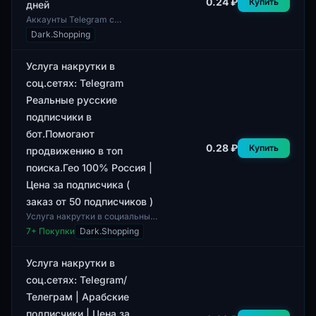
0.24 ₽
Купить
дней
Аккаунты Telegram с
подписчиками, подходящими
Dark.Shopping
для различных целей. Профили
содержат смешанную
аудиторию, обеспечивая раз...
Услуга накрутки в
соц.сетях: Telegram
Реальные русские
подписчики в
бот.Помогают
0.28 ₽
Купить
продвижению в топ
поиска.Гео 100% Россия |
Цена за подписчика (
заказ от 50 подписчиков )
Услуга накрутки в социальных
сетях предоставляет
7
+ Покупки
Dark.Shopping
возможность получения
реальных русских
подписчиков в Telegram-ботах.
Услуга накрутки в
Да...
соц.сетях: Telegram/
Телеграм | Арабские
подписчики | Цена за