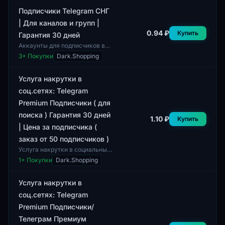
Заполненность профилей
варьируется, что может влия...
Подписчики Telegram СНГ
| Для каналов и групп |
0.94 ₽
Купить
Гарантия 30 дней
Аккаунты для подписчиков в
Telegram, предназначенные
3
+ Покупки
Dark.Shopping
для использования в СНГ,
предоставляют возможность
увеличения охват...
Услуга накрутки в
соц.сетях: Telegram
Premium Подписчики ( для
поиска ) Гарантия 30 дней
1.10 ₽
Купить
| Цена за подписчика (
заказ от 50 подписчиков )
Услуга накрутки в социальных
сетях предлагает возможность
1
+ Покупки
Dark.Shopping
получения подписчиков на
платформе Telegram Premium.
Данный се...
Услуга накрутки в
соц.сетях: Telegram
Premium Подписчики/
Телеграм Премиум