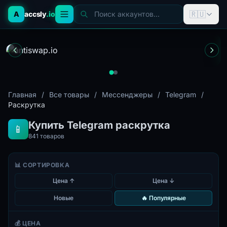
🇷🇺
A
accsly
.io
Поиск аккаунтов...
Главная
/
Все товары
/
Мессенджеры
/
Telegram
/
Раскрутка
Купить Telegram раскрутка
📱
841
товаров
📊 СОРТИРОВКА
Цена ↑
Цена ↓
Новые
🔥 Популярные
💰 ЦЕНА