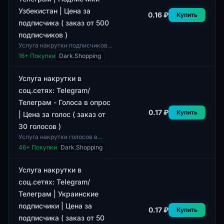
Узбекистан | Цена за
0.16 ₽
Купить
подписчика ( заказ от 500
подписчиков )
Услуга накрутки подписчиков в
социальных сетях включает в
16
+ Покупки
Dark.Shopping
себя предоставление
подписчиков для платформы
Telegram. В данн...
Услуга накрутки в
соц.сетях: Telegram/
Телеграм - Голоса в опрос
0.17 ₽
Купить
| Цена за голос ( заказ от
30 голосов )
Услуга накрутки голосов в
опросах для мессенджера
46
+ Покупки
Dark.Shopping
Telegram предлагает
возможность увеличения
количества голосов по задан...
Услуга накрутки в
соц.сетях: Telegram/
Телеграм | Украинские
подписчики | Цена за
0.17 ₽
Купить
подписчика ( заказ от 50