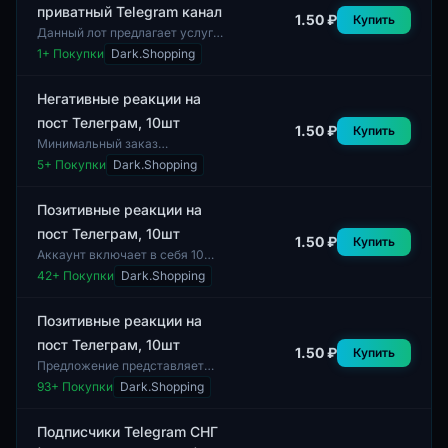
приватный Telegram канал
1.50 ₽
Купить
Данный лот предлагает услугу
увеличения количества
1
+ Покупки
Dark.Shopping
просмотров на пост в
приватном Telegram канале.
Предоставляется 100 п...
Негативные реакции на
пост Телеграм, 10шт
1.50 ₽
Купить
Минимальный заказ
составляет 1 штуку. Данный
5
+ Покупки
Dark.Shopping
лот предлагает негативные
реакции на посты в
мессенджере Телеграм. В
Позитивные реакции на
компле...
пост Телеграм, 10шт
1.50 ₽
Купить
Аккаунт включает в себя 10
положительных реакций на
42
+ Покупки
Dark.Shopping
пост в Телеграм. Данные
реакции могут быть
использованы для увеличен...
Позитивные реакции на
пост Телеграм, 10шт
1.50 ₽
Купить
Предложение представляет
собой пакет из десяти
93
+ Покупки
Dark.Shopping
позитивных реакций на посты в
Телеграм. Данные реакции
могут быть использ...
Подписчики Telegram СНГ