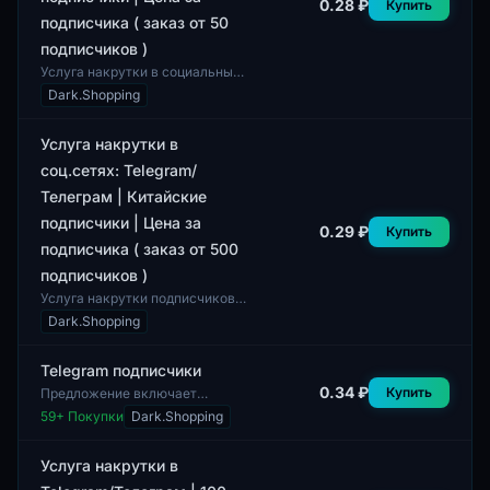
0.28 ₽
Купить
подписчика ( заказ от 50
подписчиков )
Услуга накрутки в социальных
сетях предназначена для
Dark.Shopping
повышения популярности
аккаунтов в Telegram,
предлагая арабских под...
Услуга накрутки в
соц.сетях: Telegram/
Телеграм | Китайские
подписчики | Цена за
0.29 ₽
Купить
подписчика ( заказ от 500
подписчиков )
Услуга накрутки подписчиков в
социальных сетях
Dark.Shopping
предназначена для
пользователей, желающих
увеличить свою аудиторию в
Telegram подписчики
месс...
0.34 ₽
Купить
Предложение включает
подписчиков для Telegram.
59
+ Покупки
Dark.Shopping
Данный товар позволяет
увеличить число участников в
каналах или группах,...
Услуга накрутки в