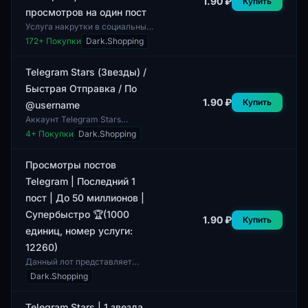
1.90 ₽
Купить
просмотров на один пост
Услуга накрутки в социальных
сетях предлагает возможность
172
+ Покупки
Dark.Shopping
увеличить количество
просмотров на пост в Telegram
до 500. Дан...
Telegram Stars (Звезды) /
Быстрая Отправка / По
1.90 ₽
Купить
@username
Аккаунт Telegram Stars
(Звезды) предназначен для
4
+ Покупки
Dark.Shopping
пользователей, желающих
быстро получить звезды по
указанному @username....
Просмотры постов
Telegram | Последний 1
пост | До 50 миллионов |
Супербыстро 🏆(1000
1.90 ₽
Купить
единиц, номер услуги:
12260)
Данный лот представляет
собой услугу по увеличению
Dark.Shopping
просмотров постов в Telegram,
предлагая до 50 миллионов
просмотров на...
Telegram Stars | 1 звезда