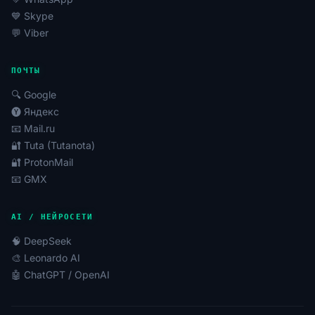
специалистов, арбитражников трафика и
💙 Skype
владельцев бизнеса для достижения поставленных
💬 Viber
целей.
ПОЧТЫ
🔍 Google
🅨 Яндекс
📧 Mail.ru
🔐 Tuta (Tutanota)
🔐 ProtonMail
📧 GMX
AI / НЕЙРОСЕТИ
🧠 DeepSeek
🎨 Leonardo AI
🤖 ChatGPT / OpenAI