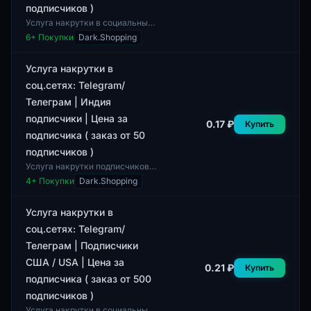
подписчиков )
Услуга накрутки в социальных
сетях, предлагающая
6
+ Покупки
Dark.Shopping
возможность приобретения
подписчиков для канала в
Telegram. Данная услу...
Услуга накрутки в
соц.сетях: Telegram/
Телеграм | Индия
подписчики | Цена за
0.17 ₽
Купить
подписчика ( заказ от 50
подписчиков )
Услуга накрутки подписчиков в
социальных сетях для
4
+ Покупки
Dark.Shopping
платформы Telegram.
Минимальный заказ
составляет 50 подписчиков.
Услуга накрутки в
Данн...
соц.сетях: Telegram/
Телеграм | Подписчики
США / USA | Цена за
0.21 ₽
Купить
подписчика ( заказ от 500
подписчиков )
Услуга накрутки в социальных