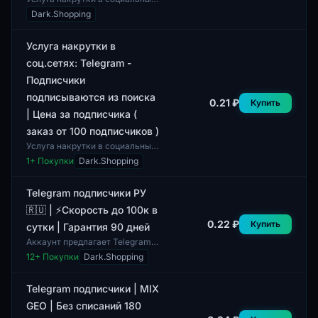
сетях предназначена для
Dark.Shopping
увеличения числа подписчиков
на платформе Telegram.
Данный сервис п...
Услуга накрутки в
соц.сетях: Telegram -
Подписчики
подписываются из поиска
0.21 ₽
Купить
| Цена за подписчика (
заказ от 100 подписчиков )
Услуга накрутки в социальных
сетях предназначена для
1
+ Покупки
Dark.Shopping
увеличения числа подписчиков
в Telegram. Подписчики будут
подписыва...
Telegram подписчики РУ
🇷🇺 | ⚡Скорость до 100к в
0.22 ₽
Купить
сутки | Гарантия 90 дней
Аккаунт предлагает Telegram
подписчиков на русском
12
+ Покупки
Dark.Shopping
языке. Максимальная
скорость поставки достигает
100 тысяч подписчиков...
Telegram подписчики | MIX
GEO | Без списаний 180