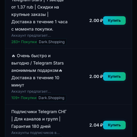
от 1.37 rub | Скидки на
крупные заказы |
2.00 ₽
Купить
Доставка в течение 1 часа
с момента покупки.
Аккаунт предлагает
возможность приобретения
283
+ Покупки
Dark.Shopping
звезд для Telegram. В качестве
верификационного канала
доступен электронный...
🔥 Очень быстро и
выгодно / Telegram Stars
анонимным подарком🔥
2.00 ₽
Купить
Доставка в течение 10
минут
Аккаунт предлагает
анонимные подарки в формате
109
+ Покупки
Dark.Shopping
Telegram Stars с высоким
уровнем заполненности
профиля. Данные профили со...
Подписчики Telegram СНГ
| Для каналов и групп |
2.04 ₽
Купить
Гарантия 180 дней
Аккаунты подписчиков в