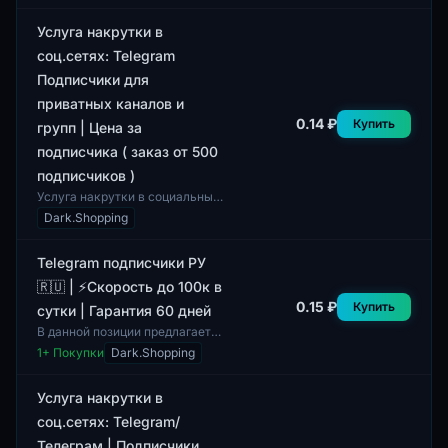
Telegram и включает
подписчиков с...
Услуга накрутки в
соц.сетях: Telegram
Подписчики для
приватных каналов и
0.14 ₽
Купить
групп | Цена за
подписчика ( заказ от 500
подписчиков )
Услуга накрутки в социальных
сетях предлагает
Dark.Shopping
приобретение подписчиков в
Telegram для приватных
каналов и групп. Минимал...
Telegram подписчики РУ
🇷🇺 | ⚡Скорость до 100к в
0.15 ₽
Купить
сутки | Гарантия 60 дней
В данной позиции предлагается
услуга по предоставлению
1
+ Покупки
Dark.Shopping
подписчиков для Telegram.
Подписчики поступают с
гарантией на 60...
Услуга накрутки в
соц.сетях: Telegram/
Телеграм | Подписчики