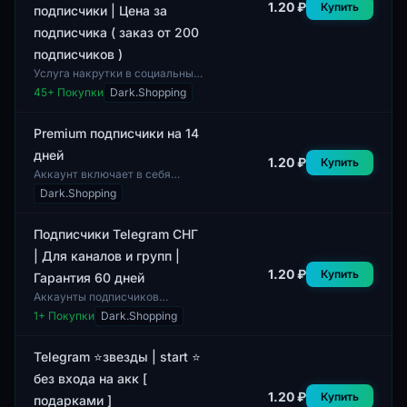
1.20 ₽
Купить
подписчики | Цена за
подписчика ( заказ от 200
подписчиков )
Услуга накрутки в социальных
сетях предлагает возможность
45
+ Покупки
Dark.Shopping
получения подписчиков на
платформе Telegram Premium.
В поставк...
Premium подписчики на 14
дней
1.20 ₽
Купить
Аккаунт включает в себя
премиум подписчиков на срок
Dark.Shopping
14 дней. Подписка не требует
дополнительной верификации,
что облегча...
Подписчики Telegram СНГ
| Для каналов и групп |
1.20 ₽
Купить
Гарантия 60 дней
Аккаунты подписчиков
Telegram из СНГ
1
+ Покупки
Dark.Shopping
предназначены для
использования в каналах и
группах. Профили имеют
Telegram ⭐звезды | start ⭐
сбалансированное...
без входа на акк [
1.20 ₽
Купить
подарками ]