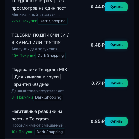
Telegram/Телеграм | 100
0.44 ₽
Купить
просмотров на один пост
Минимальный заказ для
данной услуги составляет 1 шт.
275
+ Покупки
Dark.Shopping
Услуга накрутки в Telegram
предполагает получение 100
просмотров на...
TELEGRM ПОДПИСЧИКИ /
В КАНАЛ ИЛИ ГРУППУ
0.48 ₽
Купить
Аккаунты для получения
подписчиков в Telegram-
43
+ Покупки
Dark.Shopping
каналы или группы. Данная
услуга включает в себя
увеличение числа участник...
Подписчики Telegram MIX
| Для каналов и групп |
0.77 ₽
Купить
Гарантия 60 дней
Данный товар представляет
собой услугу по
3
+ Покупки
Dark.Shopping
предоставлению подписчиков
для Telegram-каналов и групп.
Услуга включает в себ...
Негативные реакции на
посты в Telegram
0.85 ₽
Купить
Профили имеют смешанный
пол, что способствует
19
+ Покупки
Dark.Shopping
разнообразию аудитории.