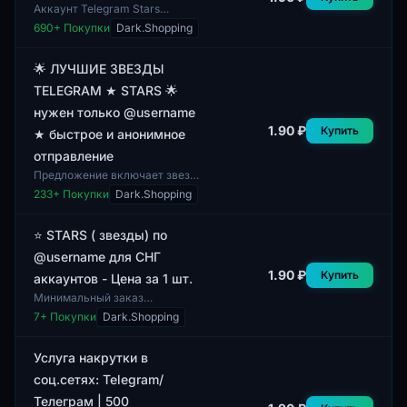
Аккаунт Telegram Stars
характеризуется различными
690
+ Покупки
Dark.Shopping
метриками профиля, которые
могут включать количество
подписчиков и дру...
🌟 ЛУЧШИЕ ЗВЕЗДЫ
TELEGRAM ★ STARS 🌟
нужен только @username
1.90 ₽
Купить
★ быстрое и анонимное
отправление
Предложение включает звезды
для платформы Telegram,
233
+ Покупки
Dark.Shopping
которые можно получить,
указав только @username.
Данный формат обесп...
⭐ STARS ( звезды) по
@username для СНГ
1.90 ₽
Купить
аккаунтов - Цена за 1 шт.
Минимальный заказ
составляет 1 шт. В данном
7
+ Покупки
Dark.Shopping
предложении представлены
аккаунты с функцией STARS
(звезды) от @username, ор...
Услуга накрутки в
соц.сетях: Telegram/
Телеграм | 500