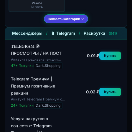
Разное
13 платф.
Показать категории
Мессенджеры
/
📱 Telegram
/
Раскрутка
(841)
𝐓𝐄𝐋𝐄𝐆𝐑𝐀𝐌 🌍
ПРОСМОТРЫ / НА ПОСТ
0.01 ₽
Купить
Аккаунт предназначен для
предоставления просмотров на
47
+ Покупки
Dark.Shopping
посты в мессенджере
Telegram. В техническом
комплекте отсутствуют...
Telegram Премиум |
Премиум позитивные
0.02 ₽
Купить
реакции
Аккаунт Telegram Премиум с
позитивными реакциями
24
+ Покупки
Dark.Shopping
позволяет пользователям
выражать свои эмоции в
переписке более ярко и р...
Услуга накрутки в
соц.сетях: Telegram