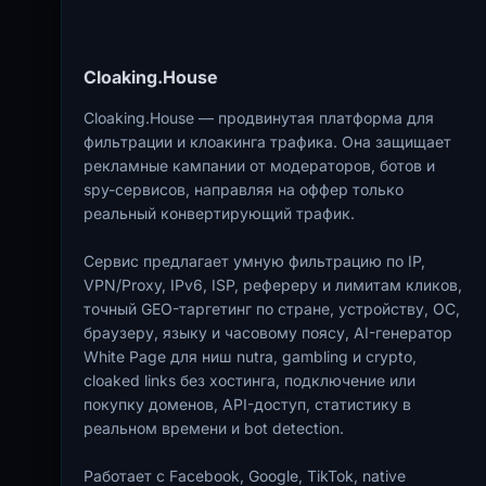
Cloaking.House
Cloaking.House — продвинутая платформа для
фильтрации и клоакинга трафика. Она защищает
рекламные кампании от модераторов, ботов и
spy-сервисов, направляя на оффер только
реальный конвертирующий трафик.
Сервис предлагает умную фильтрацию по IP,
VPN/Proxy, IPv6, ISP, рефереру и лимитам кликов,
точный GEO-таргетинг по стране, устройству, ОС,
браузеру, языку и часовому поясу, AI-генератор
White Page для ниш nutra, gambling и crypto,
cloaked links без хостинга, подключение или
покупку доменов, API-доступ, статистику в
реальном времени и bot detection.
Работает с Facebook, Google, TikTok, native