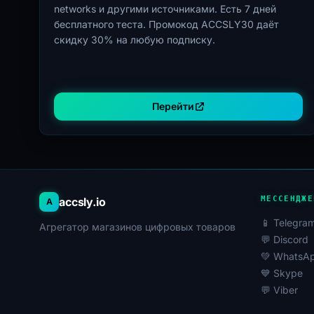
networks и другими источниками. Есть 7 дней
бесплатного теста. Промокод ACCSLY30 даёт
скидку 30% на любую подписку.
Перейти
МЕССЕНДЖЕ
accsly.io
A
📱 Telegra
Агрегатор магазинов цифровых товаров
💬 Discord
💚 WhatsA
💙 Skype
💬 Viber