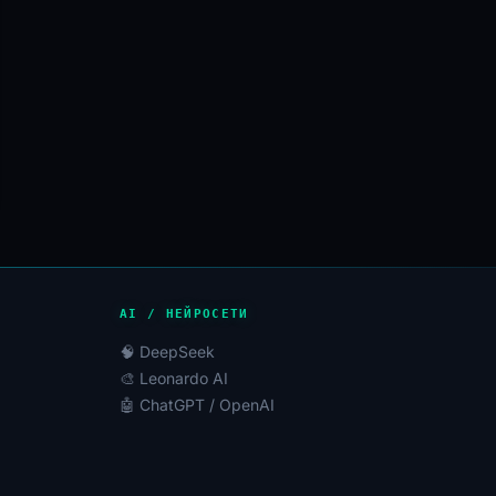
AI / НЕЙРОСЕТИ
🧠 DeepSeek
🎨 Leonardo AI
🤖 ChatGPT / OpenAI