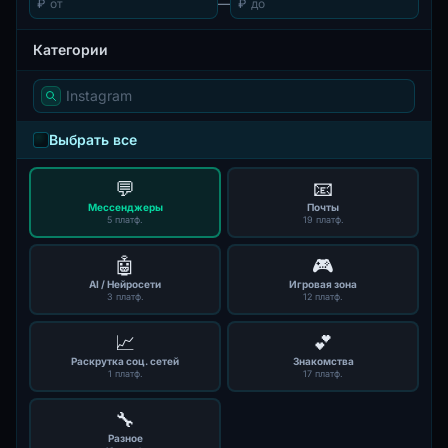
₽
—
₽
Категории
Выбрать все
💬
📧
Мессенджеры
Почты
5 платф.
19 платф.
🤖
🎮
AI / Нейросети
Игровая зона
3 платф.
12 платф.
📈
💕
Раскрутка соц. сетей
Знакомства
1 платф.
17 платф.
🔧
Разное