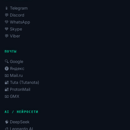
аудиторией.
📱 Telegram
Информационные проекты:
Запуск новостных
💬 Discord
лент, блогов, образовательных курсов.
💚 WhatsApp
Арбитраж трафика:
Привлечение аудитории на
💙 Skype
сторонние ресурсы через ссылки в сообщениях.
💬 Viber
Автоматизация:
Интеграция с CRM-системами
для автоматической отправки уведомлений.
ПОЧТЫ
Купить аккаунт в Вайбере, представленный в виде
канала, позволяет обойти процесс регистрации и
🔍 Google
первичной настройки, сразу переходя к
🅨 Яндекс
распространению контента. Это особенно
📧 Mail.ru
актуально для ведения мультиаккаунтинга и
🔐 Tuta (Tutanota)
запуска нескольких параллельных кампаний.
🔐 ProtonMail
📧 GMX
Особенности работы с приобретенными
каналами
AI / НЕЙРОСЕТИ
При использовании купленных каналов Viber важно
🧠 DeepSeek
учитывать их специфику. Каналы позволяют
🎨 Leonardo AI