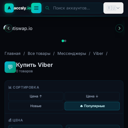
🇷🇺
A
accsly
.io
Поиск аккаунтов...
Главная
/
Все товары
/
Мессенджеры
/
Viber
/
Купить Viber
💬
0
товаров
📊 СОРТИРОВКА
Цена ↑
Цена ↓
Новые
🔥 Популярные
💰 ЦЕНА