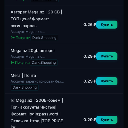
предлагает 20 ГБ облачного
хранилища. Данный формат
обеспечивает удобный д...
Авторег Mega.nz | 20 GB |
ТОП цена! Формат:
0.26 ₽
Купить
логин:пароль
Аккаунт Mega.nz с
авторегистрацией
9
+ Покупки
Dark.Shopping
предоставляет 20 ГБ
облачного хранилища. Формат
доступа осуществляется через
Mega.nz 20gb авторег
логин и...
0.29 ₽
Купить
Аккаунт Mega.nz с
автоматической регистрацией
1
+ Покупки
Dark.Shopping
предлагает 20 ГБ облачного
хранилища. Этот формат
позволяет пользователю с...
Мега | Почта
0.29 ₽
Купить
Аккаунт зарегистрирован без
указания конкретной страны
Dark.Shopping
или региона. Доступ к
почтовым услугам
предоставляется в стандарт...
☠️|Mega.nz | 20GB-обьем |
Топ- аккаунты Чистые|
Формат: login:password |
0.29 ₽
Купить
Отлежка 1-год |TOP PRICE
|☠️