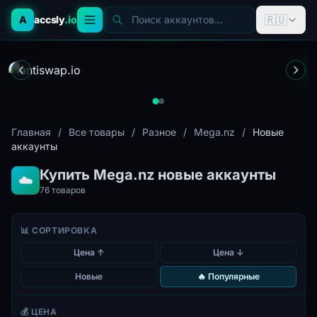
🇷🇺
A
accsly
.io
Поиск аккаунтов...
Главная
/
Все товары
/
Разное
/
Mega.nz
/
Новые
аккаунты
Купить Mega.nz новые аккаунты
☁️
76
товаров
📊 СОРТИРОВКА
Цена ↑
Цена ↓
Новые
🔥 Популярные
💰 ЦЕНА