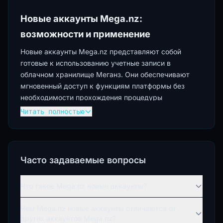
Новые аккаунты Mega.nz:
возможности и применение
Новые аккаунты Mega.nz представляют собой
готовые к использованию учетные записи в
облачном хранилище Меганз. Они обеспечивают
мгновенный доступ к функциям платформы без
необходимости прохождения процедуры
регистрации. Mega.nz является востребованным
Читать полностью
сервисом для безопасного хранения и обмена
файлами благодаря end-to-end шифрованию и
высоким стандартам приватности.
Часто задаваемые вопросы
Преимущества новых аккаунтов Меганз
Покупка новых аккаунтов Меганз позволяет сразу
Что такое Mega.nz новые аккаунты?
приступить к работе с облачным хранилищем. Это
избавляет от затрат времени на создание учетной
Чем Mega.nz новые аккаунты отличаются от
записи и подтверждение данных. Такие аккаунты
других аккаунтов Mega.nz?