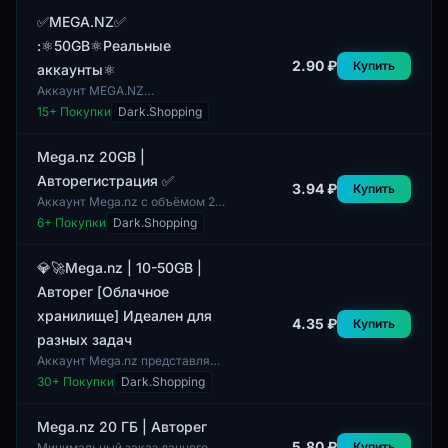
электронной почте. В поставку
входит доступ к об...
✅MEGA.NZ✅
:⚛️50GB⚛️Реальные
2.90 ₽
Купить
аккаунты⚛️
Аккаунт MEGA.NZ
предоставляет пользователям
15
+ Покупки
Dark.Shopping
50 ГБ облачного хранилища с
реальными данными. Этот
аккаунт включает в себя...
Mega.nz 20GB |
Авторегистрация ✅
3.94 ₽
Купить
Аккаунт Mega.nz с объёмом 20
ГБ. Этот аккаунт подходит для
6
+ Покупки
Dark.Shopping
пользователей, которым
необходимы расширенные
возможности хра...
💎🚀Mega.nz | 10-50GB |
Авторег [Облачное
хранилище] Идеален для
4.35 ₽
Купить
разных задач
Аккаунт Mega.nz представляет
собой облачное хранилище с
30
+ Покупки
Dark.Shopping
объёмом от 10 до 50 ГБ.
Включает автоматическую
регистрацию, что...
Mega.nz 20 ГБ | Авторег
5.80 ₽
Купить
Минимальный заказ данного