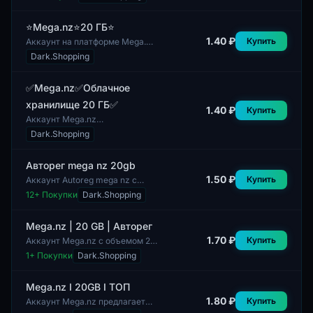
хранилище объемом 20 ГБ. Это
решение подходит для
хранения и обмена файлами,
⭐️Mega.nz⭐️20 ГБ⭐️
что...
1.40 ₽
Купить
Аккаунт на платформе Mega.nz
предоставляет 20 ГБ
Dark.Shopping
облачного хранилища. Доступ
к аккаунту осуществляется
через электронную...
✅Mega.nz✅Облачное
хранилище 20 ГБ✅
1.40 ₽
Купить
Аккаунт Mega.nz
предоставляет доступ к
Dark.Shopping
облачному хранилищу
размером 20 ГБ. Профили
пользователей являются
Авторег mega nz 20gb
полными и вклю...
1.50 ₽
Купить
Аккаунт Autoreg mega nz с
объемом хранилища в 20 ГБ
12
+ Покупки
Dark.Shopping
предоставляет возможность
пользователям использовать
сервисы Mega.nz...
Mega.nz | 20 GB | Авторег
1.70 ₽
Купить
Аккаунт Mega.nz с объемом 20
ГБ предоставляет
1
+ Покупки
Dark.Shopping
пользователям возможность
хранения и обмена файлами в
облаке. Этот сервис...
Mega.nz I 20GB I ТОП
1.80 ₽
Купить
Аккаунт Mega.nz предлагает
20 ГБ облачного пространства