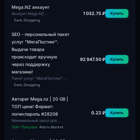
пользователей по всему
земному шару. Б...
Mega.NZ аккаунт
1 032.75 ₽
Купить
Аккаунт Mega.NZ
представляет собой доступ к
Dark.Shopping
облачному хранилищу,
предоставляющему
пользователям возможности
SEO - персональный пакет
для хранения...
услуг "МегаПостинг".
Выдача товара
происходит вручную
92 947.50 ₽
Купить
через поддержку
магазина!
Пакет услуг "МегаПостинг"
представляет собой
Dark.Shopping
персонализированный SEO-
сервис, нацеленный на
улучшение видимости и
Авторег Mega.nz | 20 GB |
продвиж...
ТОП цена! Формат:
0.22 ₽
Купить
логин:пароль #28208
Минимальный заказ для
данного аккаунта составляет 1
134
+ Покупки
Retriv.Market
штуку. Это логин и пароль для
доступа к облачному