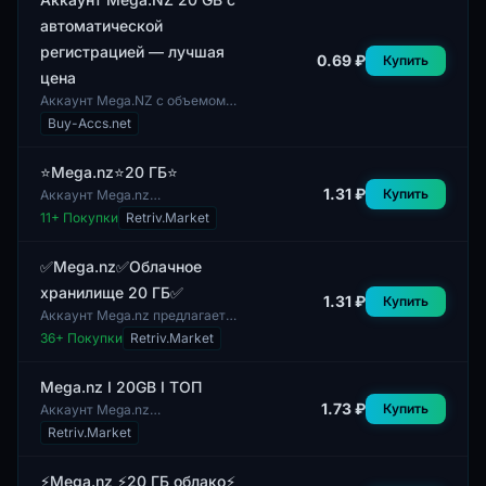
автоматической
регистрацией — лучшая
0.69 ₽
Купить
цена
Аккаунт Mega.NZ с объемом
хранилища 20 ГБ предлагает
Buy-Accs.net
автоматическую регистрацию.
Данный аккаунт может быть
интересен пол...
⭐️Mega.nz⭐️20 ГБ⭐️
1.31 ₽
Купить
Аккаунт Mega.nz
предоставляет пользователю
11
+ Покупки
Retriv.Market
20 ГБ облачного хранилища
для загрузки и хранения
различных файлов. Этот серв...
✅Mega.nz✅Облачное
хранилище 20 ГБ✅
1.31 ₽
Купить
Аккаунт Mega.nz предлагает
облачное хранилище объемом
36
+ Покупки
Retriv.Market
20 ГБ. Данная услуга
позволяет пользователям
хранить и управлять с...
Mega.nz I 20GB I ТОП
1.73 ₽
Купить
Аккаунт Mega.nz
предоставляет 20 ГБ
Retriv.Market
облачного хранилища,
доступного для пользователей.
Данный аккаунт позволяет
⚡Mega.nz ⚡20 ГБ облако⚡