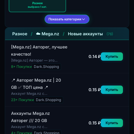
Разное
выбрано 1 кат.
Показать категории
Разное
/
☁️ Mega.nz
/
Новые аккаунты
(76)
[Mega.nz] Авторег, лучшее
качество!
0.14 ₽
Купить
[Mega.nz] Авторег — это
аккаунт, который
8
+ Покупки
Dark.Shopping
обеспечивает автоматическую
регистрацию на платформе
Mega.nz. Аккаунт включает...
📍 Авторег Mega.nz | 20
GB ✅ ТОП цена 📍
0.15 ₽
Купить
Аккаунт Mega.nz с
авторегистрацией
23
+ Покупки
Dark.Shopping
предоставляет пользователю
доступ к 20 ГБ облачного
хранилища. Этот аккаунт
Аккаунты Mega.nz
подходит...
Авторег /// 20 GB
0.15 ₽
Купить
Аккаунт Mega.nz с
автоматической регистрацией
4
+ Покупки
Dark.Shopping