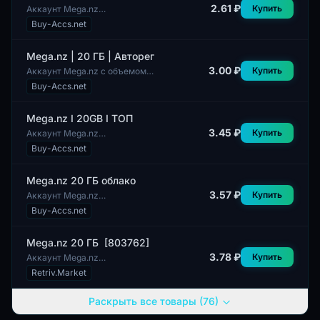
2.61 ₽
Купить
Аккаунт Mega.nz
предоставляет 20 ГБ
Buy-Accs.net
облачного хранилища. Данный
аккаунт предназначен для
пользователей, которым
Mega.nz | 20 ГБ | Авторег
требуетс...
3.00 ₽
Купить
Аккаунт Mega.nz с объемом
хранилища 20 ГБ предлагает
Buy-Accs.net
автоматическую регистрацию.
Технический комплект
включает в себя во...
Mega.nz I 20GB I ТОП
3.45 ₽
Купить
Аккаунт Mega.nz
предоставляет 20 ГБ
Buy-Accs.net
облачного пространства для
хранения файлов. Данный
аккаунт может быть интересен
Mega.nz 20 ГБ облако
как...
3.57 ₽
Купить
Аккаунт Mega.nz
предоставляет пользователю
Buy-Accs.net
облачное хранилище объемом
20 ГБ. Профили пользователей
могут быть не полност...
️Mega.nz ️20 ГБ ️ [803762]
3.78 ₽
Купить
Аккаунт Mega.nz
предоставляет 20 ГБ
Retriv.Market
облачного хранилища для
пользователей. Профили
Раскрыть все товары (76)
имеют смешанный пол,
обеспечивая разн...