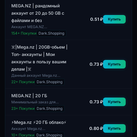
представляют собой облачные
профили,
MEGA.NZ | рандомный
зарегистрированные...
аккаунт от 20 до 50 GB с
0.51 ₽
Купить
файлами и без
Аккаунт MEGA.NZ
предоставляет доступ к
154
+ Покупки
Dark.Shopping
облачному хранилищу. Данный
аккаунт имеет объём от 20 до
50 ГБ и может содержать...
☠️|Mega.nz | 20GB-обьем |
Топ- аккаунты | Мои
аккаунты в пользу вашим
0.73 ₽
Купить
делам |☠️
Данный аккаунт Mega.nz
предоставляет 20 ГБ
22
+ Покупки
Dark.Shopping
пространства для хранения
данных. Включает в себя
возможность использования
MEGA.NZ | 20 ГБ
о...
0.73 ₽
Купить
Минимальный заказ для
данного продукта составляет 1
23
+ Покупки
Dark.Shopping
экземпляр. Аккаунт MEGA.NZ
предоставляет пользователю
20 ГБ облачног...
⚡Mega.nz ⚡20 ГБ облако⚡
0.80 ₽
Купить
Аккаунт Mega.nz
предоставляет облачное
10
+ Покупки
Dark.Shopping