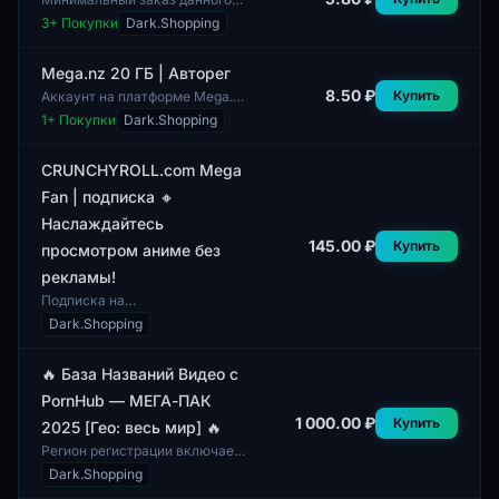
аккаунта составляет 1 штуку.
3
+ Покупки
Dark.Shopping
Аккаунт Mega.nz
предоставляет 20 ГБ
облачного хранилища, что
Mega.nz 20 ГБ | Авторег
позв...
8.50 ₽
Купить
Аккаунт на платформе Mega.nz
предоставляет пользователям
1
+ Покупки
Dark.Shopping
20 ГБ облачного пространства
для хранения данных. Система
автор...
CRUNCHYROLL.com Mega
Fan | подписка 🔸
Наслаждайтесь
145.00 ₽
Купить
просмотром аниме без
рекламы!
Подписка на
CRUNCHYROLL.com Mega Fan
Dark.Shopping
предоставляет доступ к
обширной библиотеке аниме
без рекламы, что позволяет
🔥 База Названий Видео с
пользов...
PornHub — МЕГА-ПАК
1 000.00 ₽
Купить
2025 [Гео: весь мир] 🔥
Регион регистрации включает
весь мир, что делает данный
Dark.Shopping
продукт универсальным для