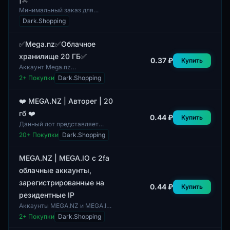
Минимальный заказ для
данного аккаунта составляет 1
Dark.Shopping
штуку. Этот аккаунт Mega.nz
предоставляет 20 ГБ объема
для хранения...
✅Mega.nz✅Облачное
хранилище 20 ГБ✅
0.37 ₽
Купить
Аккаунт Mega.nz
предоставляет облачное
2
+ Покупки
Dark.Shopping
хранилище с объемом 20 ГБ.
Этот сервис позволяет
пользователям хранить,
❤️ MEGA.NZ | Авторег | 20
делиться...
гб ❤️
0.44 ₽
Купить
Данный лот представляет
собой аккаунт на платформе
20
+ Покупки
Dark.Shopping
MEGA.NZ с функцией
авторегистрации. Он
предоставляет пользователю
MEGA.NZ | MEGA.IO с 2fa
20...
облачные аккаунты,
зарегистрированные на
0.44 ₽
Купить
резидентные IP
Аккаунты MEGA.NZ и MEGA.IO
с двухфакторной
2
+ Покупки
Dark.Shopping
аутентификацией (2FA)