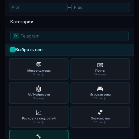
₽
—
₽
Категории
Выбрать все
💬
📧
Мессенджеры
Почты
5 платф.
19 платф.
🤖
🎮
AI / Нейросети
Игровая зона
3 платф.
12 платф.
📈
💕
Раскрутка соц. сетей
Знакомства
1 платф.
17 платф.
🔧