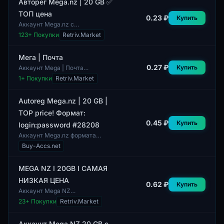
хранилищу Mega.nz,...
Авторег Mega.nz | 20 GB ✅
ТОП цена
0.23 ₽
Купить
Аккаунт Mega.nz с
автозаписью предоставляет 20
123
+ Покупки
Retriv.Market
ГБ свободного пространства. В
комплект входят функции,
такие как возможно...
Мега | Почта
0.27 ₽
Купить
Аккаунт Mega | Почта
включает в себя несколько
1
+ Покупки
Retriv.Market
ключевых метрик профиля,
таких как количество друзей и
подписчиков. Эти п...
Autoreg Mega.nz | 20 GB |
TOP price! Формат:
0.45 ₽
Купить
login:password #28208
Аккаунт Mega.nz формата
login:password предоставляет
Buy-Accs.net
пользователям доступ к
облачному хранилищу
размером 20 ГБ. Данный а...
MEGA NZ I 20GB I САМАЯ
НИЗКАЯ ЦЕНА
0.62 ₽
Купить
Аккаунт Mega NZ
предоставляет пользователям
23
+ Покупки
Retriv.Market
20 ГБ облачного хранилища.
Данная платформа позволяет
хранить и обмениваться...
Аккаунт Mega.NZ 20 GB с