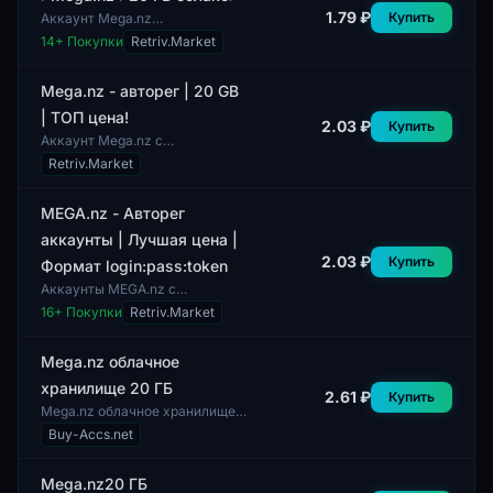
хранить...
1.79 ₽
Купить
Аккаунт Mega.nz
предоставляет пользователю
14
+ Покупки
Retriv.Market
доступ к облачному хранилищу
размером 20 ГБ. В комплекте с
аккаунтом нет допо...
Mega.nz - авторег | 20 GB
| ТОП цена!
2.03 ₽
Купить
Аккаунт Mega.nz с
автоматической регистрацией
Retriv.Market
предлагает пользователю 20
ГБ облачного пространства для
хранения данных....
MEGA.nz - Авторег
аккаунты | Лучшая цена |
2.03 ₽
Купить
Формат login:pass:token
Аккаунты MEGA.nz с
автоматической регистрацией
16
+ Покупки
Retriv.Market
предоставляют пользователям
возможность доступа к
облачному хранилищу. Да...
Mega.nz облачное
хранилище 20 ГБ
2.61 ₽
Купить
Mega.nz облачное хранилище
на 20 ГБ представляет собой
Buy-Accs.net
удобное решение для хранения
и обмена файлами в интернете.
Данное...
Mega.nz20 ГБ