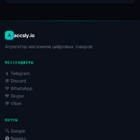
Характеристики новых аккаунтов Мега
Новые аккаунты могут быть как бесплатными,
предоставляющими 20 ГБ дискового пространства,
так и включать активированные платные подписки
accsly.io
A
(Pro Lite, Pro I, Pro II, Pro III) с увеличенными
лимитами хранилища до 16 ТБ. Это позволяет
Агрегатор магазинов цифровых товаров
выбрать аккаунт, соответствующий конкретным
потребностям по объему и функционалу. Все
МЕССЕНДЖЕРЫ
аккаунты обеспечивают высокий уровень защиты
📱 Telegram
данных и конфиденциальности.
💬 Discord
Надежность и безопасность использования
💚 WhatsApp
💙 Skype
Сервис Mega.nz известен своей надежностью и
💬 Viber
безопасностью. Использование клиентского
шифрования гарантирует, что только владелец
аккаунта имеет доступ к своим файлам. Даже при
ПОЧТЫ
использовании новых аккаунтов, меры
🔍 Google
безопасности платформы остаются неизменными,
🅨 Яндекс