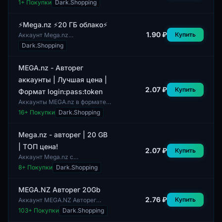
1
+ Покупки
Dark.Shopping
для хранения данных. Профили
пользователей полностью
заполнены,...
⚡Mega.nz ⚡20 ГБ облако⚡
1.90 ₽
Купить
Аккаунт Mega.nz
предоставляет 20 ГБ
Dark.Shopping
облачного хранилища. В
комплект не включены
дополнительные функции,
MEGA.nz - Авторег
такие как двухфа...
аккаунты | Лучшая цена |
2.07 ₽
Купить
Формат login:pass:token
Аккаунты MEGA.nz в формате
login:pass:token предназначены
16
+ Покупки
Dark.Shopping
для автоматической
регистрации. Данные аккаунты
могут быть исп...
Mega.nz - авторег | 20 GB
| ТОП цена!
2.07 ₽
Купить
Аккаунт Mega.nz с
автоматической регистрацией
8
+ Покупки
Dark.Shopping
предоставляет пользователю
20 ГБ облачного хранилища.
Это решение подходит...
MEGA.NZ Авторег 20Gb
2.76 ₽
Купить
Аккаунт MEGA.NZ Авторег
20Gb включает в себя
103
+ Покупки
Dark.Shopping
поддержку подтверждения по