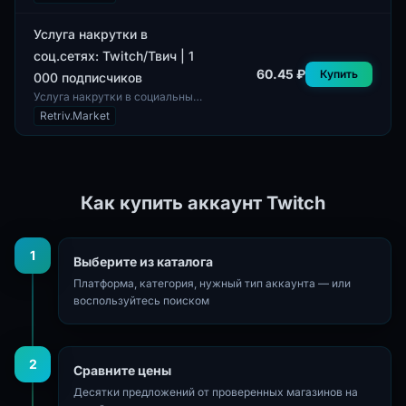
предоставляет пользователю
возможность увеличения
количества подп...
Услуга накрутки в
соц.сетях: Twitch/Твич | 1
60.45 ₽
Купить
000 подписчиков
Услуга накрутки в социальных
сетях на платформе Twitch
Retriv.Market
предлагает возможность
получения 1 000 подписчиков.
В комплект вх...
Как купить аккаунт Twitch
1
Выберите из каталога
Платформа, категория, нужный тип аккаунта — или
воспользуйтесь поиском
2
Сравните цены
Десятки предложений от проверенных магазинов на