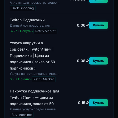
Аккаунт для просмотра видео
на платформе Twitch, где в
Dark.Shopping
режиме реального времени
доступны живые стримы. В
данной категори...
Twitch Подписчики
0.06 ₽
Купить
Данный лот представляет
собой подписчиков для
3727
+ Покупки
Retriv.Market
аккаунтов Twitch. Подписчики
могут быть полезны для
стримеров, желающих ув...
Услуга накрутки в
соц.сетях: Twitch/Твич |
Подписчики | Цена за
0.08 ₽
Купить
подписчика ( заказ от 50
подписчиков )
Услуга накрутки подписчиков в
социальной сети Twitch
668
+ Покупки
Retriv.Market
позволяет получить
подписчиков для каналов,
начиная с заказа от 50...
Накрутка подписчиков для
Twitch (Твич) — цена за
0.15 ₽
Купить
подписчика, заказ от 50
Данная услуга предоставляет
накрутку подписчиков для
Buy-Accs.net
Twitch. В заказ включается