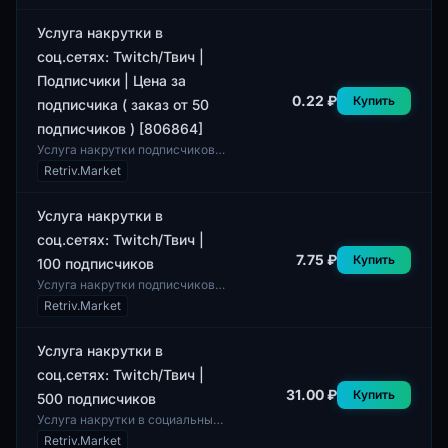
определенное количество
подписчиков, что...
Услуга накрутки в
соц.сетях: Twitch/Твич |
Подписчики | Цена за
0.22 ₽
Купить
подписчика ( заказ от 50
подписчиков ) [806864]
Услуга накрутки подписчиков в
социальной сети Twitch
Retriv.Market
предлагает пользователям
возможность увеличить число
подписчиков на...
Услуга накрутки в
соц.сетях: Twitch/Твич |
7.75 ₽
Купить
100 подписчиков
Услуга накрутки подписчиков в
социальной сети Twitch.
Retriv.Market
Данный сервис предоставляет
100 подписчиков для аккаунта
на платфо...
Услуга накрутки в
соц.сетях: Twitch/Твич |
31.00 ₽
Купить
500 подписчиков
Услуга накрутки в социальных
сетях на платформе Twitch
Retriv.Market