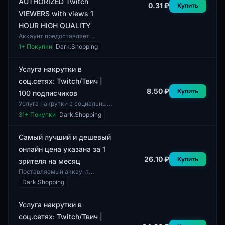
AUTHORIZED Twitch
0.31 ₽
Купить
VIEWERS with views 1
HOUR HIGH QUALITY
Аккаунт предоставляет
авторизованные зрители для
1
+ Покупки
Dark.Shopping
платформы Twitch, что
позволяет увеличить
количество просмотров
Услуга накрутки в
стримов...
соц.сетях: Twitch/Твич |
8.50 ₽
Купить
100 подписчиков
Услуга накрутки в социальных
сетях на платформе Twitch
31
+ Покупки
Dark.Shopping
предполагает добавление 100
подписчиков к аккаунту.
Данная услуга...
Самый лучший и дешевый
онлайн цена указана за 1
26.10 ₽
Купить
зрителя на месяц
Поставляемый аккаунт
включает доступ к онлайн-
Dark.Shopping
услугам для одного зрителя на
месяц. Подтверждение
осуществляется через эл...
Услуга накрутки в
соц.сетях: Twitch/Твич |