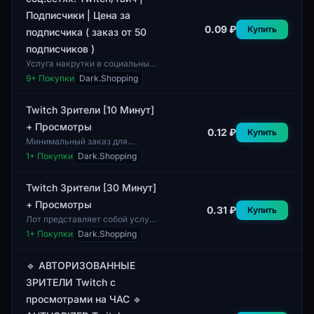
Подписчики | Цена за
0.09 ₽
Купить
подписчика ( заказ от 50
подписчиков )
Услуга накрутки в социальных
сетях на платформе Twitch
9
+ Покупки
Dark.Shopping
предоставляет возможность
увеличения количества
подписчиков на ка...
Twitch Зрители [10 Минут]
+ Просмотры
0.12 ₽
Купить
Минимальный заказ для
данного лота составляет 1
1
+ Покупки
Dark.Shopping
единицу. Данная позиция
представляет собой услугу по
предоставлению зрит...
Twitch Зрители [30 Минут]
+ Просмотры
0.31 ₽
Купить
Лот представляет собой услугу
по предоставлению зрителей
1
+ Покупки
Dark.Shopping
на платформе Twitch на срок
30 минут, а также включает в
себя п...
🔹 АВТОРИЗОВАННЫЕ
ЗРИТЕЛИ Twitch с
просмотрами на ЧАС 🔹