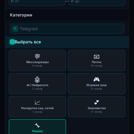
₽
—
₽
Категории
Выбрать все
💬
📧
Мессенджеры
Почты
5 платф.
19 платф.
🤖
🎮
AI / Нейросети
Игровая зона
3 платф.
12 платф.
📈
💕
Раскрутка соц. сетей
Знакомства
1 платф.
17 платф.
🔧
Разное