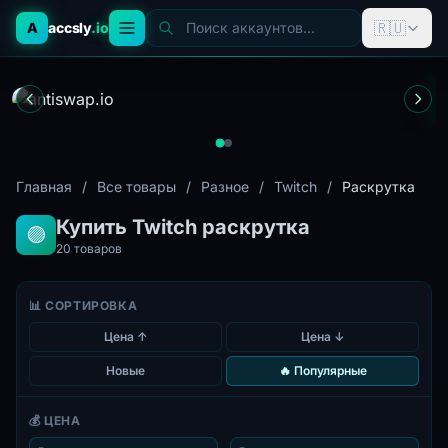
🇷🇺
A
accsly
.io
Поиск аккаунтов...
Главная
/
Все товары
/
Разное
/
Twitch
/
Раскрутка
Купить Twitch раскрутка
🟣
20
товаров
📊 СОРТИРОВКА
Цена ↑
Цена ↓
Новые
🔥 Популярные
💰 ЦЕНА