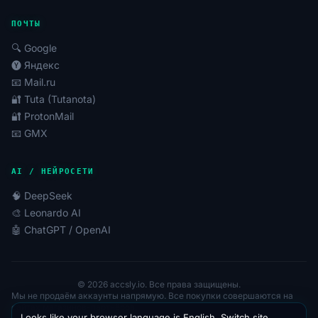
— это инвестиция в его будущее.
ПОЧТЫ
🔍 Google
🅨 Яндекс
📧 Mail.ru
🔐 Tuta (Tutanota)
🔐 ProtonMail
📧 GMX
AI / НЕЙРОСЕТИ
🧠 DeepSeek
🎨 Leonardo AI
🤖 ChatGPT / OpenAI
© 2026 accsly.io. Все права защищены.
Мы не продаём аккаунты напрямую. Все покупки совершаются на
сайтах магазинов-партнёров.
Looks like your browser language is English. Switch site