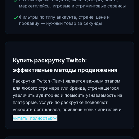
маркетплейсы, игровые и стриминговые сервисы
Фильтры по типу аккаунта, стране, цене и
продавцу — нужный товар за секунды
Купить раскрутку Twitch:
эффективные методы продвижения
Раскрутка Twitch (Твич) является важным этапом
для любого стримера или бренда, стремящегося
увеличить аудиторию и повысить узнаваемость на
платформе. Услуги по раскрутке позволяют
ускорить рост канала, привлечь новых зрителей и
повысить вовлечённость. Если вы хотите купить
Читать полностью
твич аккаунт и сразу же начать его продвижение,
услуги раскрутки станут отличным дополнением.