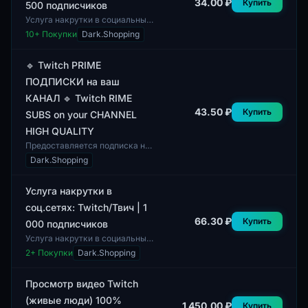
34.00 ₽
Купить
500 подписчиков
Услуга накрутки в социальных
сетях на платформе Twitch
10
+ Покупки
Dark.Shopping
предоставляет возможность
получения 500 подписчиков.
Данная услуг...
🔹 Twitch PRIME
ПОДПИСКИ на ваш
КАНАЛ 🔹 Twitch RIME
43.50 ₽
Купить
SUBS on your CHANNEL
HIGH QUALITY
Предоставляется подписка на
канал Twitch PRIME, что
Dark.Shopping
позволяет пользователям
получать доступ к
уникальному контенту и доп...
Услуга накрутки в
соц.сетях: Twitch/Твич | 1
66.30 ₽
Купить
000 подписчиков
Услуга накрутки в социальных
сетях для платформы Twitch
2
+ Покупки
Dark.Shopping
предоставляет возможность
увеличения числа
подписчиков. Данная у...
Просмотр видео Twitch
(живые люди) 100%
1 450.00 ₽
Купить