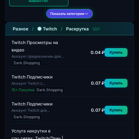
выбрано 1 кат.
Показать категории
Разное
/
🟣 Twitch
/
Раскрутка
(20)
Twitch Просмотры на
видео
0.04 ₽
Купить
Аккаунт предназначен для
получения просмотров на
Dark.Shopping
видео платформы Twitch. Это
позволяет пользователям
повысить видимость...
Twitch Подписчики
0.07 ₽
Купить
Аккаунт Twitch с
подписчиками предоставляет
15
+ Покупки
Dark.Shopping
возможность увеличить
видимость и популярность
контента. Подписчики на
Twitch Подписчики
Twitc...
0.07 ₽
Купить
Аккаунт Twitch для
подписчиков предназначен для
Dark.Shopping
пользователей, желающих
увеличить количество
подписчиков на своем канале...
Услуга накрутки в
соц.сетях: Twitch/Твич |