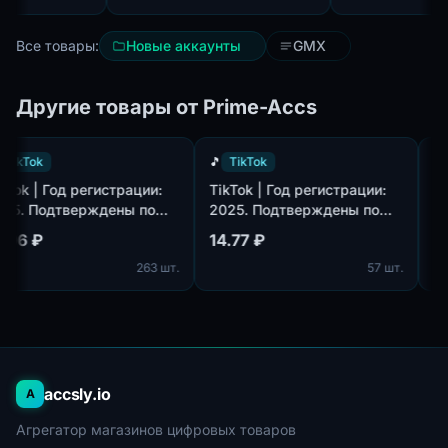
Авторизация по
 с
WEB/IMAP/SMPT/POP3 -
Все товары:
Новые аккаунты
GMX
нтских
Длительное использование!
лёжки |⚡
- Формат: Login;Pass ❤️
е и
Другие товары от Prime-Accs
⚡
🎵
TikTok
🎵
TikTok
TikTok | Год регистрации:
TikTok | Год регистрации:
2025. Подтверждены по
2025. Подтверждены по
m,
почте@hotmail.com/outlook.com,
почте@hotmail.com/outlook.co
14.96 ₽
14.77 ₽
идет в комплекте. Страна
идет в комплекте. Страна
263 шт.
57 шт.
регистрации: Таиланд.
регистрации: Канада.
accsly.io
A
Агрегатор магазинов цифровых товаров