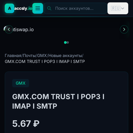
🇷🇺
A
accsly
.io
Поиск аккаунтов...
Главная
/
Почты
/
GMX
/
Новые аккаунты
/
GMX.COM TRUST I POP3 I IMAP I SMTP
GMX
GMX.COM TRUST I POP3 I
IMAP I SMTP
5.67 ₽