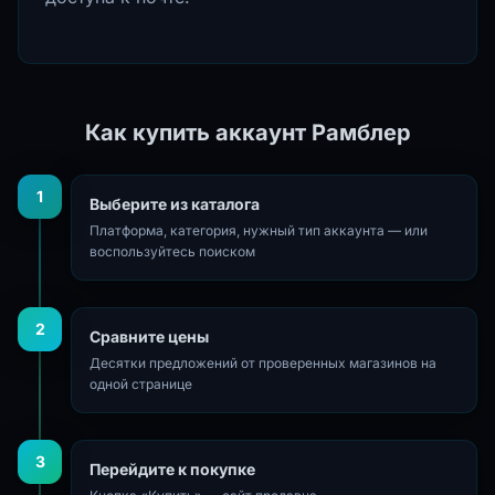
Как купить аккаунт Рамблер
1
Выберите из каталога
Платформа, категория, нужный тип аккаунта — или
воспользуйтесь поиском
2
Сравните цены
Десятки предложений от проверенных магазинов на
одной странице
3
Перейдите к покупке