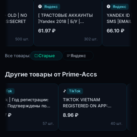
🅨
Яндекс
🅨
Яндекс
 OLD | NO
[ ТРАСТОВЫЕ АККАУНТЫ
YANDEX ID | 3M+ OLD | NO
S:SECRET
]Yandex 2018 | Б/У |
SMS |EMAIL:PASS
ЧИТАТЬ ОПИСАНИЕ. Без
61.97 ₽
66.10 ₽
замены/возврата!
500 шт.
302 шт.
Все товары:
Старые
Яндекс
Другие товары от Prime-Accs
🎵
TikTok
🎵
TikTok
TikTok | Год регистрации:
TIKTOK VIETNAM
2025. Подтверждены по
REGISTERED ON APP:
m,
почте@hotmail.com/outlook.com,
CREATED AN AVATAR AND
14.77 ₽
8.96 ₽
идет в комплекте. Страна
UPLOADED ONE PHOTO.
57 шт.
40 шт.
регистрации: Канада.