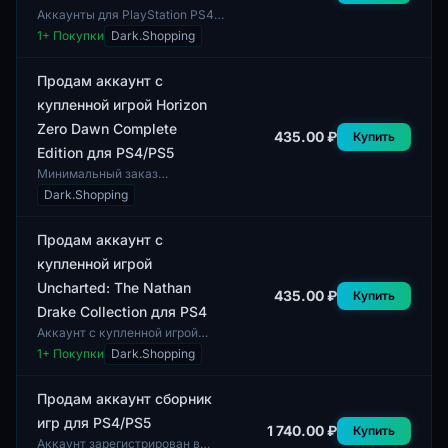
Аккаунты для PlayStation PS4 и
PS5 предлагаются в комплекте
1
+ Покупки
Dark.Shopping
с почтовыми адресами.
Данный формат обеспечивает
удобство и...
Продам аккаунт с
купленной игрой Horizon
Zero Dawn Complete
435.00 ₽
Купить
Edition для PS4/PS5
Минимальный заказ
составляет 1 аккаунт. Данный
Dark.Shopping
лот представляет собой
аккаунт с купленной игрой
Horizon Zero Dawn Comple...
Продам аккаунт с
купленной игрой
Uncharted: The Nathan
435.00 ₽
Купить
Drake Collection для PS4
Аккаунт с купленной игрой
Uncharted: The Nathan Drake
1
+ Покупки
Dark.Shopping
Collection для консоли PS4. Это
уникальная возможность
получить до...
Продам аккаунт сборник
игр для PS4/PS5
1 740.00 ₽
Купить
Аккаунт зарегистрирован в