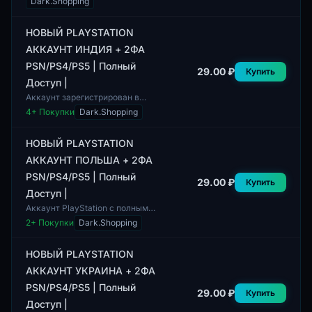
Dark.Shopping
пользователей из США,
предлагает полный доступ к
платформе PSN для консолей
НОВЫЙ PLAYSTATION
PS4...
АККАУНТ ИНДИЯ + 2ФА
PSN/PS4/PS5 | Полный
29.00 ₽
Купить
Доступ |
Аккаунт зарегистрирован в
Индии и предоставляет полный
4
+ Покупки
Dark.Shopping
доступ к PlayStation Network на
платформах PS4 и PS5. Доступ
к ак...
НОВЫЙ PLAYSTATION
АККАУНТ ПОЛЬША + 2ФА
PSN/PS4/PS5 | Полный
29.00 ₽
Купить
Доступ |
Аккаунт PlayStation с полным
доступом, зарегистрированный
2
+ Покупки
Dark.Shopping
в Польше. Уникальные
параметры профиля включают
возможность до...
НОВЫЙ PLAYSTATION
АККАУНТ УКРАИНА + 2ФА
PSN/PS4/PS5 | Полный
29.00 ₽
Купить
Доступ |