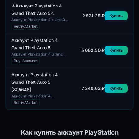
предлагают пользователям
доступ к различным
⚠️Аккаунт Playstation 4
функциям...
Grand Theft Auto 5⚠️
2 531.25 ₽
Купить
Аккаунт Playstation 4 с игрой
Grand Theft Auto 5
Retriv.Market
представляет собой профиль,
содержащий доступ к одной из
самых популярн...
️Аккаунт Playstation 4
Grand Theft Auto 5️
5 062.50 ₽
Купить
Аккаунт Playstation 4 Grand
Theft Auto 5 представляет
Buy-Accs.net
собой игровой аккаунт для
платформы Playstation 4, на
котором уста...
️Аккаунт Playstation 4
Grand Theft Auto 5️
7 340.63 ₽
Купить
[805646]
Аккаунт Playstation 4,
содержащий популярную игру
Retriv.Market
Grand Theft Auto 5. Данный
аккаунт предоставляет
возможность пользоват...
Как купить аккаунт PlayStation