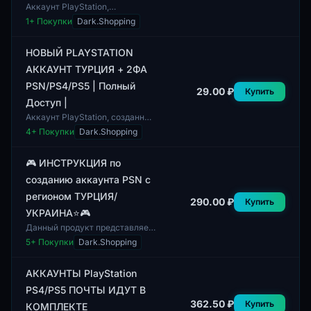
Аккаунт PlayStation,
представленный в этом
1
+ Покупки
Dark.Shopping
предложении, зарегистрирован
в Украине и включает в себя
двухфакторную аутент...
НОВЫЙ PLAYSTATION
АККАУНТ ТУРЦИЯ + 2ФА
PSN/PS4/PS5 | Полный
29.00 ₽
Купить
Доступ |
Аккаунт PlayStation, созданный
для пользователей из Турции,
4
+ Покупки
Dark.Shopping
предлагает полный доступ к
платформе PSN для игровых
консоле...
🎮 ИНСТРУКЦИЯ по
созданию аккаунта PSN с
регионом ТУРЦИЯ/
290.00 ₽
Купить
УКРАИНА⭐🎮
Данный продукт представляет
собой инструкцию по созданию
5
+ Покупки
Dark.Shopping
аккаунта в PlayStation Network
(PSN) для регионов Турция и
Укра...
АККАУНТЫ PlayStation
PS4/PS5 ПОЧТЫ ИДУТ В
362.50 ₽
Купить
КОМПЛЕКТЕ