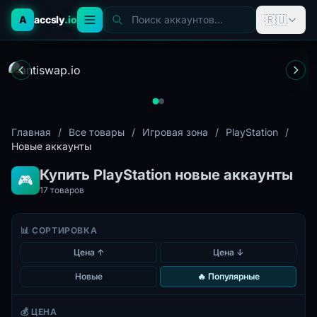
🇷🇺
A
accsly
.io
Поиск аккаунтов...
Главная
/
Все товары
/
Игровая зона
/
PlayStation
/
Новые аккаунты
Купить PlayStation новые аккаунты
🎮
17
товаров
📊 СОРТИРОВКА
Цена ↑
Цена ↓
Новые
🔥 Популярные
💰 ЦЕНА