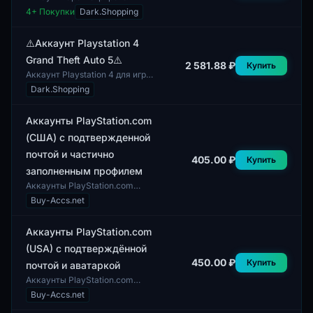
регионе, подходящем для
4
+ Покупки
Dark.Shopping
платформ PS4 и PS5. Данный
лот представляет собой
сборник игр, доступн...
⚠️Аккаунт Playstation 4
Grand Theft Auto 5⚠️
2 581.88 ₽
Купить
Аккаунт Playstation 4 для игры
Grand Theft Auto 5. Профиль
Dark.Shopping
содержит определенное
количество друзей и
подписчиков, что мо...
Аккаунты PlayStation.com
(США) с подтвержденной
почтой и частично
405.00 ₽
Купить
заполненным профилем
Аккаунты PlayStation.com
(США) характеризуются
Buy-Accs.net
частично заполненными
профилями и различным полом
пользователей. Эти акка...
Аккаунты PlayStation.com
(USA) с подтверждённой
450.00 ₽
Купить
почтой и аватаркой
Аккаунты PlayStation.com
(USA) с подтверждённой
Buy-Accs.net
почтой и аватаркой