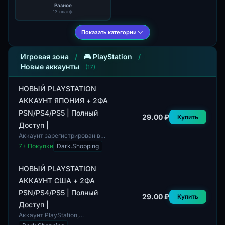
Разное
13 платф.
Показать категории
Игровая зона
/
🎮 PlayStation
/
Новые аккаунты
(17)
НОВЫЙ PLAYSTATION
АККАУНТ ЯПОНИЯ + 2ФА
PSN/PS4/PS5 | Полный
29.00 ₽
Купить
Доступ |
Аккаунт зарегистрирован в
Японии и предлагает полный
7
+ Покупки
Dark.Shopping
доступ к платформе PlayStation
Network для PSN, PS4 и PS5.
Данная у...
НОВЫЙ PLAYSTATION
АККАУНТ США + 2ФА
PSN/PS4/PS5 | Полный
29.00 ₽
Купить
Доступ |
Аккаунт PlayStation,
ориентированный на