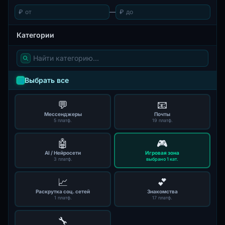
₽
—
₽
Категории
Выбрать все
💬
📧
Мессенджеры
Почты
5 платф.
19 платф.
🤖
🎮
AI / Нейросети
Игровая зона
3 платф.
выбрано 1 кат.
📈
💕
Раскрутка соц. сетей
Знакомства
1 платф.
17 платф.
🔧