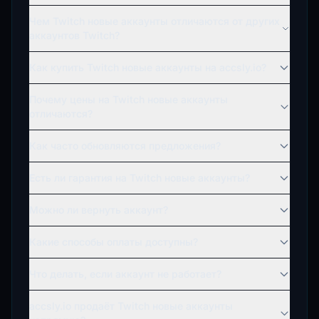
Чем Twitch новые аккаунты отличаются от других
аккаунтов Twitch?
Как купить Twitch новые аккаунты на accsly.io?
Почему цены на Twitch новые аккаунты
отличаются?
Как часто обновляются предложения?
Есть ли гарантия на Twitch новые аккаунты?
Можно ли вернуть аккаунт?
Какие способы оплаты доступны?
Что делать, если аккаунт не работает?
accsly.io продаёт Twitch новые аккаунты