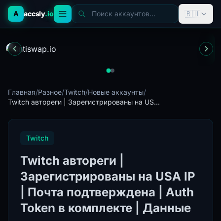
🇷🇺
A
accsly
.io
Поиск аккаунтов...
Главная
/
Разное
/
Twitch
/
Новые аккаунты
/
Twitch автореги | Зарегистрированы на US...
Twitch
Twitch автореги |
Зарегистрированы на USA IP
| Почта подтверждена | Auth
Token в комплекте | Данные