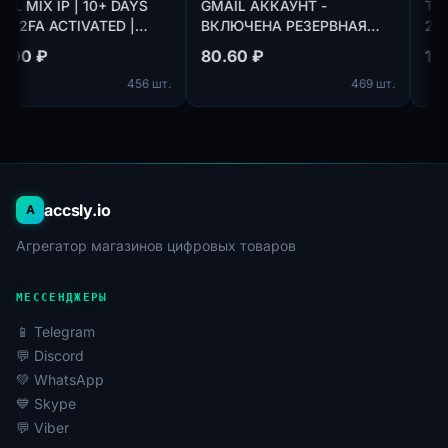
GMAIL MIX IP | 10+ DAYS
GMAIL АККАУНТ -
OLD | 2FA ACTIVATED |
ВКЛЮЧЕНА РЕЗЕРВНАЯ
Зарегистрированы с IP
ПОЧТА - 3+ ДНЯ ОТЛЕГА -
104.00 ₽
80.60 ₽
разных стран мира
MIX IP
456 шт.
469 шт.
accsly.io
A
Агрегатор магазинов цифровых товаров
МЕССЕНДЖЕРЫ
📱 Telegram
💬 Discord
💚 WhatsApp
💙 Skype
💬 Viber