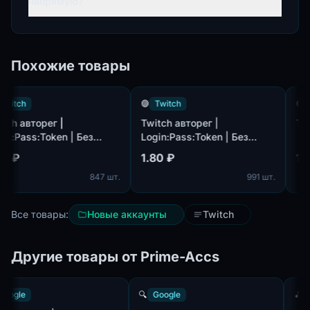
напрямую?
Похожие товары
ch
🟣
Twitch
🟣
Twit
 авторег |
Twitch авторег |
Твич I
Pass:Token | Без
Login:Pass:Token | Без
| Email не привязан
почты | Email не привязан
₽
1.80 ₽
1.80 
847 шт.
991 шт.
Все товары:
Новые аккаунты
Twitch
Другие товары от Prime-Accs
🔍
Google
🔍
Google