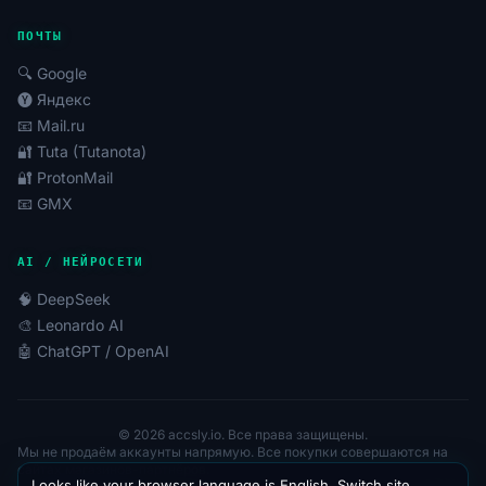
ПОЧТЫ
🔍 Google
🅨 Яндекс
📧 Mail.ru
🔐 Tuta (Tutanota)
🔐 ProtonMail
📧 GMX
AI / НЕЙРОСЕТИ
🧠 DeepSeek
🎨 Leonardo AI
🤖 ChatGPT / OpenAI
© 2026 accsly.io. Все права защищены.
Мы не продаём аккаунты напрямую. Все покупки совершаются на
сайтах магазинов-партнёров.
Looks like your browser language is English. Switch site