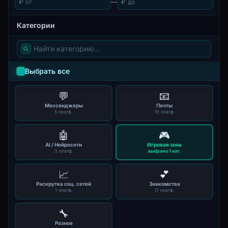
₽
—
₽
Категории
Выбрать все
💬
📧
Мессенджеры
Почты
5 платф.
19 платф.
🤖
🎮
AI / Нейросети
Игровая зона
3 платф.
выбрано 1 кат.
📈
💕
Раскрутка соц. сетей
Знакомства
1 платф.
17 платф.
🔧
Разное