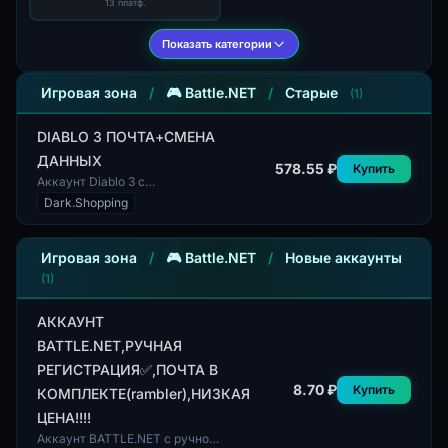
13 платф.
Показать категории
Игровая зона
/
🎮 Battle.NET
/
Старые
(1)
DIABLO 3 ПОЧТА+СМЕНА
ДАННЫХ
578.55 ₽
Купить
Аккаунт Diablo 3 с
возможностью смены данных.
Dark.Shopping
Данный аккаунт не привязан к
конкретной стране или
региону, что позволяет...
Игровая зона
/
🎮 Battle.NET
/
Новые аккаунты
(1)
АККАУНТ
BATTLE.NET,РУЧНАЯ
РЕГИСТРАЦИЯ✅,ПОЧТА В
8.70 ₽
Купить
КОМПЛЕКТЕ(rambler),НИЗКАЯ
ЦЕНА!!!!
Аккаунт BATTLE.NET с ручной