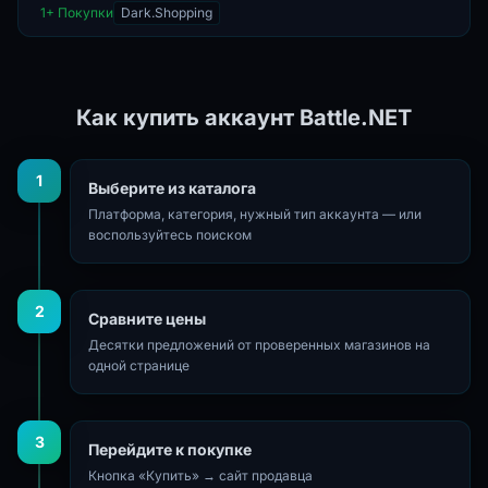
регистрацией предназначен
1
+ Покупки
Dark.Shopping
для пользователей, желающих
получить доступ к различным
игровым се...
Как купить аккаунт Battle.NET
1
Выберите из каталога
Платформа, категория, нужный тип аккаунта — или
воспользуйтесь поиском
2
Сравните цены
Десятки предложений от проверенных магазинов на
одной странице
3
Перейдите к покупке
Кнопка «Купить» → сайт продавца