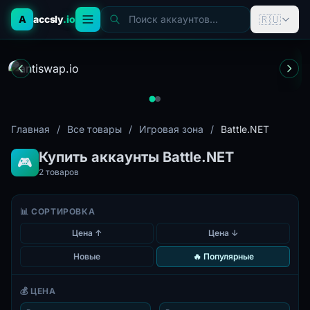
🇷🇺
A
accsly
.io
Поиск аккаунтов...
Главная
/
Все товары
/
Игровая зона
/
Battle.NET
Купить аккаунты Battle.NET
🎮
2
товаров
📊 СОРТИРОВКА
Цена ↑
Цена ↓
Новые
🔥 Популярные
💰 ЦЕНА