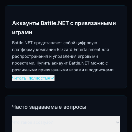
Аккаунты Battle.NET с привязанными
играми
Battle.NET представляет собой цифровую
платформу компании Blizzard Entertainment для
распространения и управления игровыми
проектами. Купить аккаунт Battle.NET можно с
различными привязанными играми и подписками,
что обеспечивает доступ к популярным проектам
Читать полностью
без необходимости отдельного приобретения
каждой игры.
Типы аккаунтов Батл Нет по возрасту
Часто задаваемые вопросы
Старые аккаунты Battle.NET отличаются длительной
историей регистрации и активности. Такие профили
Что такое accsly.io?
создавались реальными пользователями и имеют