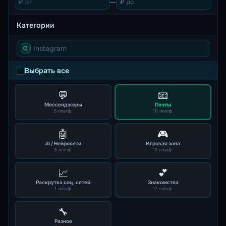
₽
—
₽
Категории
Выбрать все
💬
📧
Мессенджеры
Почты
5 платф.
19 платф.
🤖
🎮
AI / Нейросети
Игровая зона
3 платф.
12 платф.
📈
💕
Раскрутка соц. сетей
Знакомства
1 платф.
17 платф.
🔧
Разное