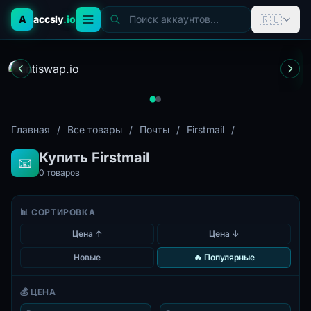
🇷🇺
A
accsly
.io
Поиск аккаунтов...
Главная
/
Все товары
/
Почты
/
Firstmail
/
Купить Firstmail
📧
0
товаров
📊 СОРТИРОВКА
Цена ↑
Цена ↓
Новые
🔥 Популярные
💰 ЦЕНА