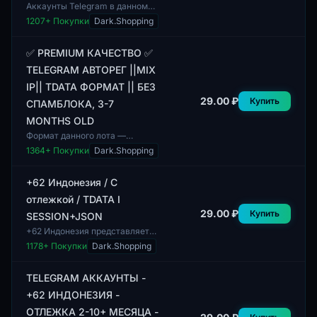
Аккаунты Telegram в данном
предложении обладают
1207
+ Покупки
Dark.Shopping
высоким качеством и
предназначены для
пользователей, ищущих
✅ PREMIUM КАЧЕСТВО ✅
надежные про...
TELEGRAM АВТОРЕГ ||MIX
IP|| TDATA ФОРМАТ || БЕЗ
29.00 ₽
Купить
СПАМБЛОКА, 3-7
MONTHS OLD
Формат данного лота —
аккаунты Telegram, созданные
1364
+ Покупки
Dark.Shopping
с использованием технологии
авторегистрации. Эти
аккаунты имеют смеша...
+62 Индонезия / С
отлежкой / TDATA I
29.00 ₽
Купить
SESSION+JSON
+62 Индонезия представляет
собой аккаунт, привязанный к
1178
+ Покупки
Dark.Shopping
региону с кодом +62. Данный
аккаунт может
использоваться для раз...
TELEGRAM АККАУНТЫ -
+62 ИНДОНЕЗИЯ -
ОТЛЕЖКА 2-10+ МЕСЯЦА -