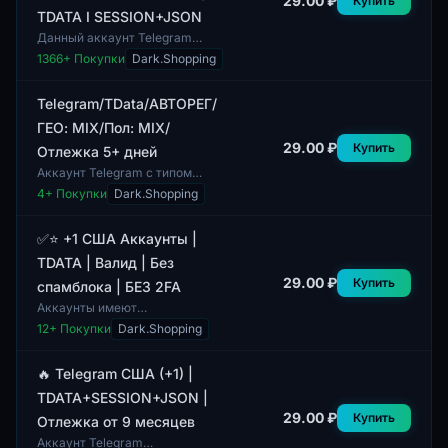
29.00 ₽
Купить
TDATA I SESSION+JSON
Данный аккаунт Telegram
предоставляет доступ к
1366
+ Покупки
Dark.Shopping
индонезийскому номеру +62. В
комплект входят TDATA и
сессии в формате JSO...
Telegram/TData/АВТОРЕГ/
ГЕО: MIX/Пол: MIX/
29.00 ₽
Купить
Отлежка 5+ дней
Аккаунт Telegram с типом
TData и авторизацией через
4
+ Покупки
Dark.Shopping
автозапись. Подходит для
пользователей, которые ищут
аккаунты с геол...
✅⭐ +1 США Аккаунты |
TDATA | Валид | Без
29.00 ₽
Купить
спамблока | БЕЗ 2FA
Аккаунты имеют
разнообразную аудиторию с
12
+ Покупки
Dark.Shopping
учётом пола профилей, что
позволяет использовать их для
различных целей. Профил...
🔥 Telegram США (+1) |
TDATA+SESSION+JSON |
29.00 ₽
Купить
Отлежка от 9 месяцев
Аккаунт Telegram