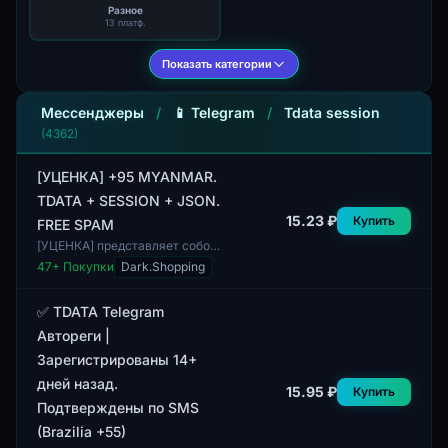
Разное
13 платф.
Показать категории
Мессенджеры
/
📱 Telegram
/
Tdata session
(4362)
[УЦЕНКА] +95 MYANMAR.
TDATA + SESSION + JSON.
15.23 ₽
Купить
FREE SPAM
[УЦЕНКА] представляет собой
цифровой лот, содержащий
47
+ Покупки
Dark.Shopping
данные и сессии для
пользователей из Мьянмы. В
комплект входят TDAT...
✅ TDATA Telegram
Автореги |
Зарегистрированы 14+
дней назад.
15.95 ₽
Купить
Подтверждены по SMS
(Brazilia +55)