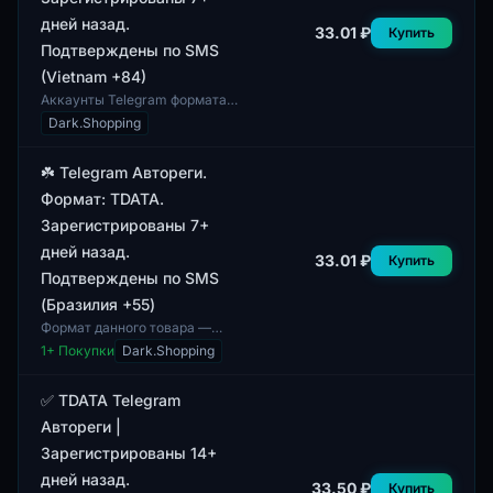
дней назад.
33.01 ₽
Купить
Подтверждены по SMS
(Vietnam +84)
Аккаунты Telegram формата
TDATA, зарегистрированные
Dark.Shopping
более 7 дней назад,
подтверждены через SMS с
кодом из Вьетнама (+84)...
☘️ Telegram Автореги.
Формат: TDATA.
Зарегистрированы 7+
дней назад.
33.01 ₽
Купить
Подтверждены по SMS
(Бразилия +55)
Формат данного товара —
TDATA, предназначенный для
1
+ Покупки
Dark.Shopping
использования в Telegram.
Аккаунты зарегистрированы
более 7 дней наза...
✅ TDATA Telegram
Автореги |
Зарегистрированы 14+
дней назад.
33.50 ₽
Купить