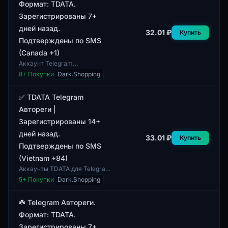
Формат: TDATA.
Зарегистрированы 7+
дней назад.
32.01 ₽
Купить
Подтверждены по SMS
(Canada +1)
Аккаунт Telegram
зарегистрирован более 7 дней
8
+ Покупки
Dark.Shopping
назад. Он имеет возможность
подтверждения по SMS с
кодом страны Канада (+1...
✅ TDATA Telegram
Автореги |
Зарегистрированы 14+
дней назад.
33.01 ₽
Купить
Подтверждены по SMS
(Vietnam +84)
Аккаунты TDATA для Telegram
подтверждены по SMS и
5
+ Покупки
Dark.Shopping
зарегистрированы более 14
дней назад. Это обеспечивает
их стабильность...
☘️ Telegram Автореги.
Формат: TDATA.
Зарегистрированы 7+