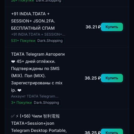
26
+ Покупки
Dark.Shopping
использованием
авторегистрации. Профили
имеют смешанную пол, что
+91 INDIA.TDATA +
может с...
SESSION+ JSON.2FA.
36.21 ₽
Купить
БЕСПЛАТНЫЙ СПАМ
+91 INDIA.TDATA + SESSION+
JSON.2FA. БЕСПЛАТНЫЙ
531
+ Покупки
Dark.Shopping
СПАМ представляет собой
аккаунт, который включает в
себя уникальные метр...
TDATA Telegram Автореги
❤️ 45+ дней отлёжки.
Подтверждены по SMS
(MIX). Пол (MIX).
36.25 ₽
Купить
Зарегистрированы с mix
ip. ❤️
Аккаунт TDATA Telegram
Автореги предоставляет
3
+ Покупки
Dark.Shopping
возможность использования
мессенджера Telegram с
подтверждением номера по...
✅ ⚡️ (+56) Чили 智利電報
TDATA+Session+json
Telegram Desktop Portable,
36.25 ₽
Купить