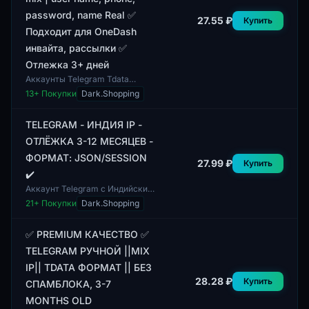
password, name Real ✅
27.55 ₽
Купить
Подходит для OneDash
инвайта, рассылки ✅
Отлежка 3+ дней
Аккаунты Telegram Tdata
представлены с
13
+ Покупки
Dark.Shopping
двухфакторной
аутентификацией (2FA) для
обеспечения дополнительной
TELEGRAM - ИНДИЯ IP -
безопасности....
ОТЛЁЖКА 3-12 МЕСЯЦЕВ -
ФОРМАТ: JSON/SESSION
27.99 ₽
Купить
✔️
Аккаунт Telegram с Индийским
IP, предоставляющий
21
+ Покупки
Dark.Shopping
возможность работы с
задержкой от 3 до 12 месяцев.
Формат предоставлени...
✅ PREMIUM КАЧЕСТВО ✅
TELEGRAM РУЧНОЙ ||MIX
IP|| TDATA ФОРМАТ || БЕЗ
28.28 ₽
Купить
СПАМБЛОКА, 3-7
MONTHS OLD