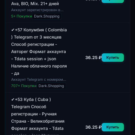
Ava, BIO, Mix. 21+ дней
Аккаунт зарегистрирован в
Чили и предоставляет доступ к
5
+ Покупки
Dark.Shopping
Telegram Desktop в формате
TDATA+Session+json. Доступен
в портат...
✔+57 Колумбия ( Colombia
) Telegram от 3 месяцев
Способ регистрации -
Авторег Формат аккаунта
36.25 ₽
Купить
- Tdata session + json
Наличие облачного пароля
- да
Аккаунт Telegram с номером
+57, зарегистрированным в
707
+ Покупки
Dark.Shopping
Колумбии, имеет срок
существования от 3 месяцев.
Метод регистрации...
✔+53 Куба ( Cuba )
Telegram Способ
регистрации - Ручная
Страна - Великобритания
36.25 ₽
Купить
Формат аккаунта - Tdata