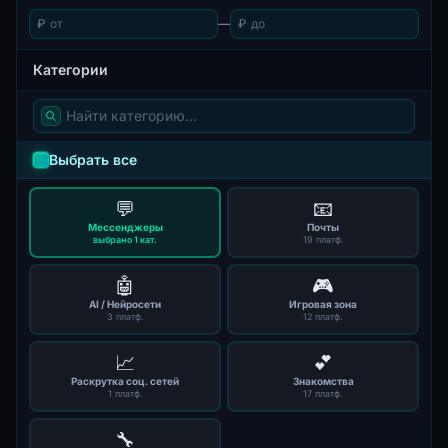
₽
—
₽
Категории
Выбрать все
💬
📧
Мессенджеры
Почты
выбрано 1 кат.
19 платф.
🤖
🎮
AI / Нейросети
Игровая зона
3 платф.
12 платф.
📈
💕
Раскрутка соц. сетей
Знакомства
1 платф.
17 платф.
🔧