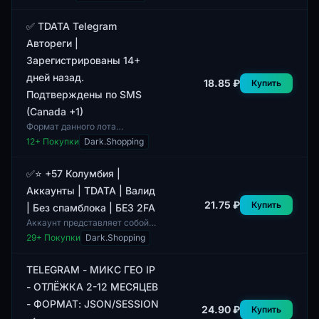
(Бангладеш) представляет
собой аккаунт с включёнными
TDATA, сессией и подде...
✅ TDATA Telegram
Автореги |
Зарегистрированы 14+
дней назад.
18.85 ₽
Купить
Подтверждены по SMS
(Canada +1)
Формат данного лота
представляет собой аккаунты
12
+ Покупки
Dark.Shopping
TDATA для мессенджера
Telegram, которые
зарегистрированы более 14
✅⭐ +57 Колумбия |
дней н...
Аккаунты | TDATA | Валид
21.75 ₽
Купить
| Без спамблока | БЕЗ 2FA
Аккаунт представляет собой
TDATA-аккаунт с кодом
29
+ Покупки
Dark.Shopping
страны +57, что соответствует
Колумбии. Данный аккаунт
валиден и не име...
TELEGRAM - МИКС ГЕО IP
- ОТЛЁЖКА 2-12 МЕСЯЦЕВ
- ФОРМАТ: JSON/SESSION
24.90 ₽
Купить