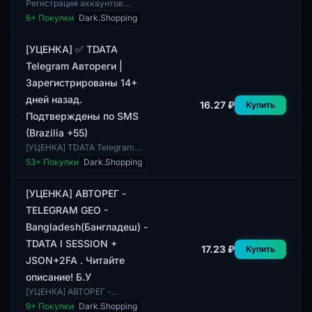
Регистрация аккаунтов
выполнена в Бразилии, с
6
+ Покупки
Dark.Shopping
использованием телефонного
кода +55. Данные аккаунты
были зарегистрированы...
[УЦЕНКА] ✅ TDATA
Telegram Автореги |
Зарегистрированы 14+
дней назад.
16.27 ₽
Купить
Подтверждены по SMS
(Brazilia +55)
[УЦЕНКА] TDATA Telegram
Автореги представляет собой
53
+ Покупки
Dark.Shopping
аккаунты, зарегистрированные
более 14 дней назад. Каждый
аккаунт име...
[УЦЕНКА] АВТОРЕГ -
TELEGRAM GEO -
Bangladesh(Бангладеш) -
TDATA I SESSION +
17.23 ₽
Купить
JSON+2FA . Читайте
описание! Б.У
[УЦЕНКА] АВТОРЕГ -
TELEGRAM GEO - Bangladesh
9
+ Покупки
Dark.Shopping