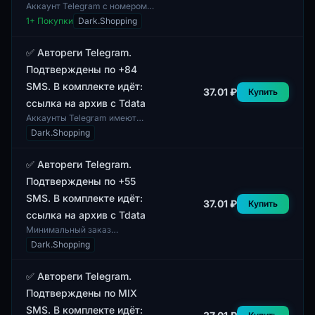
Аккаунт Telegram с номером
телефона из Индии (+91),
1
+ Покупки
Dark.Shopping
который был создан 15 дней
назад. В комплект входят
TDATA, сессия и...
✅ Автореги Telegram.
Подтверждены по +84
SMS. В комплекте идёт:
37.01 ₽
Купить
ссылка на архив с Tdata
Аккаунты Telegram имеют
разный пол профилей, что
Dark.Shopping
позволяет достичь
разнообразия в целевой
аудитории. В профилях
✅ Автореги Telegram.
присутст...
Подтверждены по +55
SMS. В комплекте идёт:
37.01 ₽
Купить
ссылка на архив с Tdata
Минимальный заказ
составляет 1 аккаунт. Данный
Dark.Shopping
товар представляет собой
автореги Telegram, которые
были подтверждены с п...
✅ Автореги Telegram.
Подтверждены по MIX
SMS. В комплекте идёт: