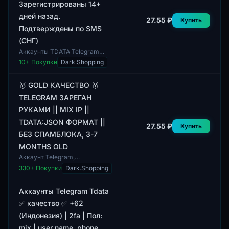
Зарегистрированы 14+
дней назад.
27.55 ₽
Купить
Подтверждены по SMS
(СНГ)
Аккаунты TDATA Telegram
зарегистрированы более 14
10
+ Покупки
Dark.Shopping
дней назад. Эти аккаунты
подтверждены по SMS, что
обеспечивает дополни...
🥇 GOLD КАЧЕСТВО 🥇
TELEGRAM ЗАРЕГАН
РУКАМИ || MIX IP ||
TDATA:JSON ФОРМАТ ||
27.55 ₽
Купить
БЕЗ СПАМБЛОКА, 3-7
MONTHS OLD
Аккаунт Telegram,
зарегистрированный вручную,
330
+ Покупки
Dark.Shopping
с подтвержденными данными.
Данный аккаунт обеспечивает
высокий уровень кач...
Аккаунты Telegram Tdata
✅ качество ✅ +62
(Индонезия) | 2fa | Пол:
mix | user name, phone,