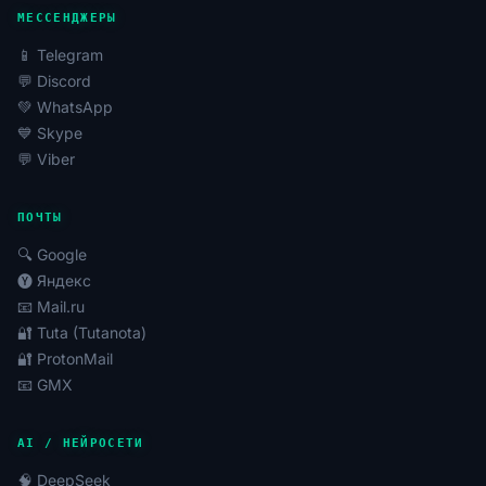
отправка реакций, участие в опросах. Это
МЕССЕНДЖЕРЫ
помогает увеличить видимость и активность
📱 Telegram
профилей.
💬 Discord
Раскрутка каналов, групп, сообществ:
💚 WhatsApp
Использование для искусственного
💙 Skype
наращивания аудитории, повышения активности
💬 Viber
и доверия к сообществам. Аккаунты Telegram
(Телеграм) активно применяются для этих
ПОЧТЫ
целей.
Мультиаккаунтинг и A/B тестирование:
🔍 Google
Управление несколькими учётными записями
🅨 Яндекс
одновременно для тестирования различных
📧 Mail.ru
стратегий и гипотез. Купить акк в ТГ для
🔐 Tuta (Tutanota)
мультиаккаунтинга — это эффективное
🔐 ProtonMail
решение.
📧 GMX
Накрутка просмотров, подписчиков, реакций:
Искусственное увеличение метрик активности
AI / НЕЙРОСЕТИ
для повышения статуса каналов и постов.
🧠 DeepSeek
Регистрация на сервисах и верификация: