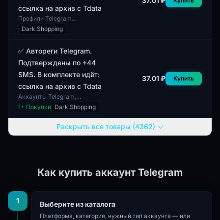
37.01 ₽
Купить
ссылка на архив с Tdata
Профили Telegram
представлены в данном списке
Dark.Shopping
с акцентом на их пол и
заполненность. Каждый
аккаунт был создан с учетом
✅ Автореги Telegram.
с...
Подтверждены по +44
SMS. В комплекте идёт:
37.01 ₽
Купить
ссылка на архив с Tdata
Аккаунты Telegram,
подтвержденные по SMS с
1
+ Покупки
Dark.Shopping
кодом +44, предлагаются для
пользователей, которым
Раскрыть все товары (4362)
необходимы автореги. Эти а...
Как купить аккаунт Telegram
1
Выберите из каталога
Платформа, категория, нужный тип аккаунта — или