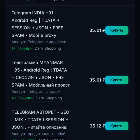
предназначенную для
использования в Пакитане, с
номером телефона +923. Этот
Telegram INDIA +91 |
ак...
Android Reg | TDATA +
SESSION + JSON • FREE
35.01 ₽
Купить
SPAM • Mobile proxy
Аккаунт Telegram с индийским
номером +91,
1
+ Покупки
Dark.Shopping
зарегистрированный на
платформе Android. В комплект
поставки входят TDATA, сес...
Телеграмма MYANMAR
+95 : Android Reg : TDATA
+ СЕССИЯ + JSON • FRE
35.01 ₽
Купить
SPAM • Мобильный прокси
Аккаунт Telegram с кодом
страны MYANMAR (+95)
4
+ Покупки
Dark.Shopping
предназначен для
использования на платформе
Android. Профили имеют
TELEGRAM АВТОРЕГ - GEO
заполне...
- MIX - TDATA I SESSION +
35.12 ₽
Купить
JSON . Читайте описание!
Аккаунт представляет собой
профиль в Telegram с