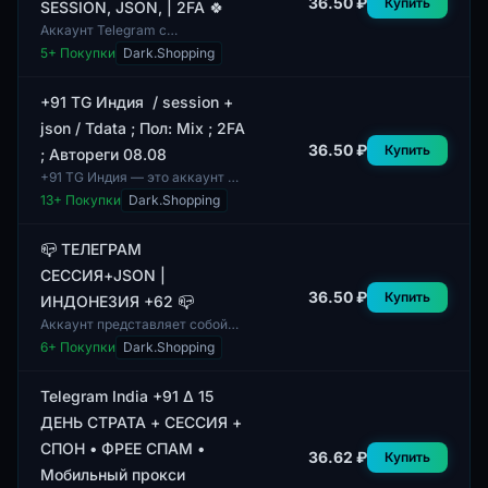
36.50 ₽
Купить
SESSION, JSON, | 2FA 🍀
Аккаунт Telegram с
авторегистрацией,
5
+ Покупки
Dark.Shopping
включающий TDATA и сессии в
формате JSON, а также
двухфакторную
+91 TG Индия / session +
аутентификацию (2FA...
json / Tdata ; Пол: Mix ; 2FA
36.50 ₽
Купить
; Автореги 08.08
+91 TG Индия — это аккаунт с
данными для мессенджера
13
+ Покупки
Dark.Shopping
Telegram, включающий в себя
сессию и JSON-формат. Пол
аккаунта пред...
📪 ТЕЛЕГРАМ
СЕССИЯ+JSON |
36.50 ₽
Купить
ИНДОНЕЗИЯ +62 📪
Аккаунт представляет собой
сессию Telegram с
6
+ Покупки
Dark.Shopping
включением JSON формата.
Доступен для использования с
двухфакторной аутенти...
Telegram India +91 Δ 15
ДЕНЬ СТРАТА + СЕССИЯ +
СПОН • ФРЕЕ СПАМ •
36.62 ₽
Купить
Мобильный прокси