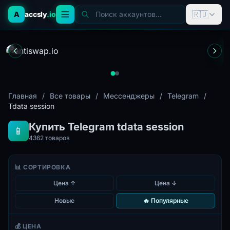
🇷🇺
A
accsly
.io
Поиск аккаунтов...
Главная
/
Все товары
/
Мессенджеры
/
Telegram
/
Tdata session
Купить Telegram tdata session
📱
4362
товаров
📊 СОРТИРОВКА
Цена ↑
Цена ↓
Новые
🔥 Популярные
💰 ЦЕНА