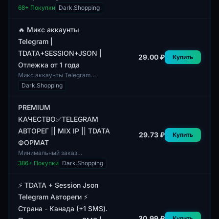
зарегистрирован в США с
68
+ Покупки
Dark.Shopping
кодом страны +1. Данный
аккаунт включает TDATA,
SESSION и JSON, что
🔥 Микс аккаунты
обеспечивае...
Telegram |
TDATA+SESSION+JSON |
29.00 ₽
Купить
Отлежка от 1 года
Микс аккаунты Telegram
представлены в формате
Dark.Shopping
TDATA, SESSION и JSON.
Данные аккаунты подходят
для различных нужд, включа...
PREMIUM
КАЧЕСТВО✅TELEGRAM
АВТОРЕГ || MIX IP || TDATA
29.73 ₽
Купить
ФОРМАТ
Минимальный заказ
составляет 1 шт. Данный
386
+ Покупки
Dark.Shopping
аккаунт представляет собой
PREMIUM качество для
платформы Telegram с
⚡️ TDATA + Session Json
функцией...
Telegram Автореги ⚡️
Страна - Канада (+1 SMS).
30.99 ₽
Купить