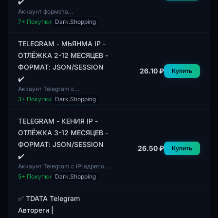
✔️
Аккаунт формата
JSON/SESSION предназначен
7
+ Покупки
Dark.Shopping
для платформы Telegram с
использованием смешанных
геолокаций IP. Данный
TELEGRAM - МЬЯНМА IP -
аккаун...
ОТЛЁЖКА 2-12 МЕСЯЦЕВ -
ФОРМАТ: JSON/SESSION
26.10 ₽
Купить
✔️
Аккаунт Telegram с
геолокацией Мьянма,
3
+ Покупки
Dark.Shopping
предоставляющий
возможность длительной
отлежки от 2 до 12 месяцев.
TELEGRAM - КЕНИЯ IP -
Формат поставк...
ОТЛЁЖКА 3-12 МЕСЯЦЕВ -
ФОРМАТ: JSON/SESSION
26.50 ₽
Купить
✔️
Аккаунт Telegram с IP-адресом
из Кении, представляющий
5
+ Покупки
Dark.Shopping
собой профиль с задержкой от
3 до 12 месяцев. Профили
содержат ра...
✅ TDATA Telegram
Автореги |