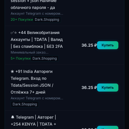
session + json Наличие
облачного пароля - да
Аккаунт Telegram с номером
+53, зарегистрированным в
20
+ Покупки
Dark.Shopping
Кубе. Метод регистрации —
ручной. Данный аккаунт
представлен в форм...
✅⭐ +44 Великобритания
Аккаунты | TDATA | Валид
36.25 ₽
Купить
| Без спамблока | БЕЗ 2FA
Минимальный заказ
составляет 1 аккаунт. Данная
5
+ Покупки
Dark.Shopping
позиция представляет собой
аккаунты из Великобритании с
кодом +44. Все ак...
❀ +91 India Автореги
Telegram. Вход по
Tdata/Session JSON /
36.25 ₽
Купить
Отлёжка 7+ дней
Аккаунт Telegram с номером
+91 из Индии,
Dark.Shopping
предоставляющий доступ
через Tdata/Session JSON.
Включает возможность
🔔 Telegram | Авторег |
отлежки а...
+254 KENYA | TDATA +