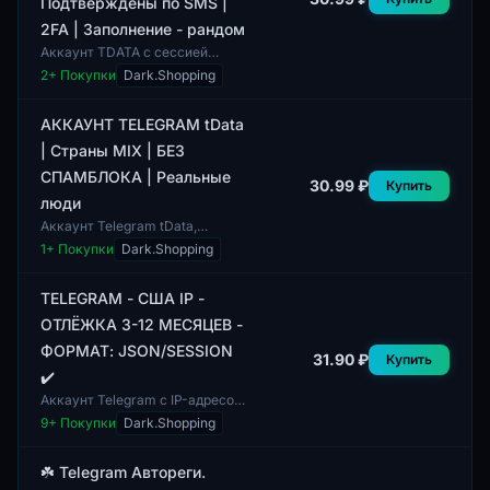
Подтверждены по SMS |
2FA | Заполнение - рандом
Аккаунт TDATA с сессией
JSON для Telegram,
2
+ Покупки
Dark.Shopping
подтвержденный по SMS,
предоставляет доступ к
функционалу мессенджера.
АККАУНТ TELEGRAM tData
Данный...
| Страны MIX | БЕЗ
СПАМБЛОКА | Реальные
30.99 ₽
Купить
люди
Аккаунт Telegram tData,
представленный в данной
1
+ Покупки
Dark.Shopping
позиции, включает в себя
реальные профили
пользователей. В аккаунте
TELEGRAM - США IP -
отсу...
ОТЛЁЖКА 3-12 МЕСЯЦЕВ -
ФОРМАТ: JSON/SESSION
31.90 ₽
Купить
✔️
Аккаунт Telegram с IP-адресом
из США, предоставляющий
9
+ Покупки
Dark.Shopping
возможность использования в
течение 3-12 месяцев. Формат
поставки...
☘️ Telegram Автореги.