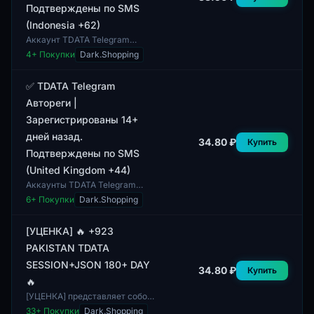
Подтверждены по SMS
(Indonesia +62)
Аккаунт TDATA Telegram
зарегистрирован более 14 дней
4
+ Покупки
Dark.Shopping
назад и подтвержден по SMS.
Данная учетная запись
создана с использ...
✅ TDATA Telegram
Автореги |
Зарегистрированы 14+
дней назад.
34.80 ₽
Купить
Подтверждены по SMS
(United Kingdom +44)
Аккаунты TDATA Telegram
Автореги имеют смешанный
6
+ Покупки
Dark.Shopping
пол профилей и заполнены на
100%. Все аккаунты
зарегистрированы более 1...
[УЦЕНКА] 🔥 +923
PAKISTAN TDATA
SESSION+JSON 180+ DAY
34.80 ₽
Купить
🔥
[УЦЕНКА] представляет собой
сессию TDATA,
33
+ Покупки
Dark.Shopping