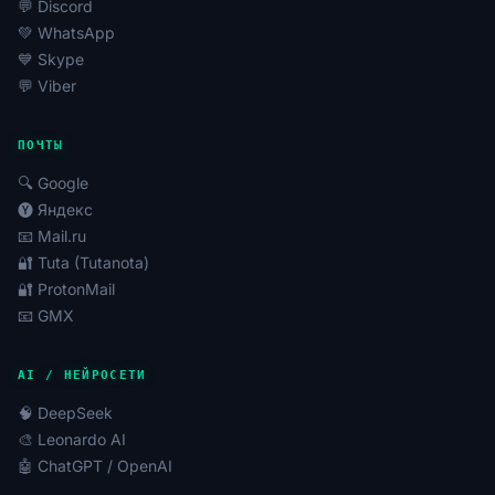
💬 Discord
💚 WhatsApp
💙 Skype
💬 Viber
ПОЧТЫ
🔍 Google
🅨 Яндекс
📧 Mail.ru
🔐 Tuta (Tutanota)
🔐 ProtonMail
📧 GMX
AI / НЕЙРОСЕТИ
🧠 DeepSeek
🎨 Leonardo AI
🤖 ChatGPT / OpenAI