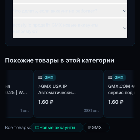
Что делать, если аккаунт не работает?
accsly.io продаёт GMX новые аккаунты
напрямую?
Похожие товары в этой категории
📧
GMX
📧
GMX
я
⚡GMX USA IP
GMX.COM ❤️ Почт
.25 | WEB
Автоматически
сервис под любые
| EU IP |
зарегистрированные ⚡ |
- Регистрация акк
1.60 ₽
1.60 ₽
ss ✅
POP3 IMAP SMTP |
премиальные
1 шт.
3881 шт.
Зарегистрированы с
резидентские Prox
использованием
Авторизация по
приватного софта с
WEB/IMAP/SMPT/P
Все товары:
Новые аккаунты
GMX
реальных резидентских
Длительное испол
прокси США 5+ отлёжки |⚡
- Формат: Login;P