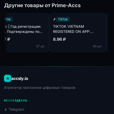
Абсолютно чистые и
Другие товары от Prime-Accs
надёжные почты⚡
🎵
TikTok
🎵
TikTok
TikTok | Год регистрации:
TIKTOK VIETNAM
2025. Подтверждены по
REGISTERED ON APP:
m,
почте@hotmail.com/outlook.com,
CREATED AN AVATAR AND
14.77 ₽
8.96 ₽
идет в комплекте. Страна
UPLOADED ONE PHOTO.
57 шт.
40 шт.
регистрации: Канада.
accsly.io
A
Агрегатор магазинов цифровых товаров
МЕССЕНДЖЕРЫ
📱 Telegram