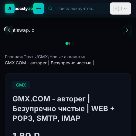
🇷🇺
A
accsly
.io
Поиск аккаунтов...
Главная
/
Почты
/
GMX
/
Новые аккаунты
/
GMX.COM - авторег | Безупречно чистые |...
GMX
GMX.COM - авторег |
Безупречно чистые | WEB +
POP3, SMTP, IMAP
1.89 ₽