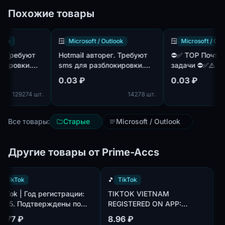
Похожие товары
🪟
Microsoft / Outlook
🪟
Microsoft / Outlook
Требуют
Hotmail авторег. Требуют
⛔️✅ TOP Почты, П
ровки.
sms для разблокировки.
задачи ⛔️✅⚠️
 ip.
Web работает. MIX ip.
0.03 ₽
0.03 ₽
ННЫЕ
129274 шт.
14278 шт.
.0.
ИЕ МОИ
Все товары:
Старые
Microsoft / Outlook
Другие товары от Prime-Accs
🎵
TikTok
🎵
TikTok
TikTok | Год регистрации:
TIKTOK VIETNAM
2025. Подтверждены по
REGISTERED ON APP:
om,
почте@hotmail.com/outlook.com,
CREATED AN AVATAR AND
14.77 ₽
8.96 ₽
идет в комплекте. Страна
UPLOADED ONE PHOTO.