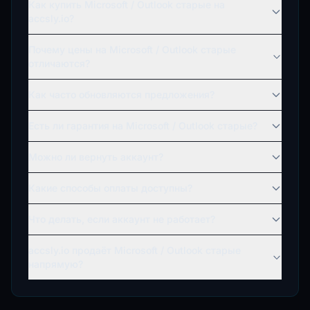
Как купить Microsoft / Outlook старые на
accsly.io?
Почему цены на Microsoft / Outlook старые
отличаются?
Как часто обновляются предложения?
Есть ли гарантия на Microsoft / Outlook старые?
Можно ли вернуть аккаунт?
Какие способы оплаты доступны?
Что делать, если аккаунт не работает?
accsly.io продаёт Microsoft / Outlook старые
напрямую?