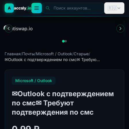
🇷🇺
A
accsly
.io
Поиск аккаунтов...
Главная
/
Почты
/
Microsoft / Outlook
/
Старые
/
✉Outlook с подтверждением по смс✉ Требую...
Microsoft / Outlook
✉Outlook с подтверждением
по смс✉ Требуют
подтверждения по смс
0.99 ₽