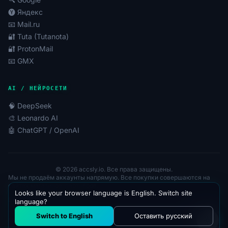
🅨 Яндекс
📧 Mail.ru
🔐 Tuta (Tutanota)
🔐 ProtonMail
📧 GMX
AI / НЕЙРОСЕТИ
🧠 DeepSeek
🎨 Leonardo AI
🤖 ChatGPT / OpenAI
© 2026 accsly.io. Все права защищены.
Мы не продаём аккаунты напрямую. Все покупки совершаются на
сайтах магазинов-партнёров.
Looks like your browser language is English. Switch site
Блог (RU)
Blog (EN)
language?
*Соцсети Instagram и Facebook запрещены в РФ. 21.03.2022 компания
Switch to English
Оставить русский
Meta признана в России экстремистской организацией.