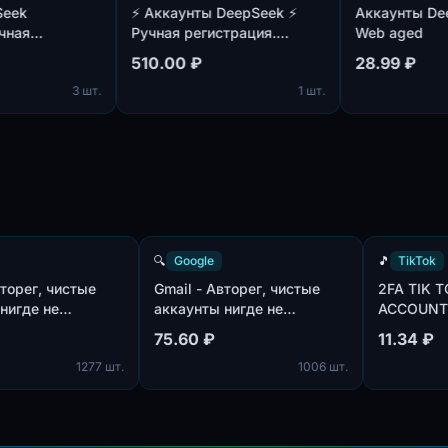
k
⚡️ Аккаунты DeepSeek ⚡️
Аккаунты DeepS
я
Ручная регистрация.
Web aged
Подтверждены по почте,
510.00 ₽
28.99 ₽
ны по
идет в комплекте. ⚡️
3 шт.
1 шт.
Google
🔍
Google
🎵
il - Авторег, чистые
Gmail - Авторег, чистые
2F
каунты нигде не
аккаунты нигде не
AC
ользованы, IP:USA |
использованы, IP:MIX |
MIX
.60 ₽
75.60 ₽
11
:MIX | имена:ENG, нет
пол:MIX | имена:ENG, нет
1277 шт.
1006 шт.
лефона в безопасности
телефона в безопасности
филя | отлежка от 7
профиля | отлежка от 7
ей
дней