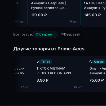
аунты ⚜️
Аккаунты DeepSeek |
❗️🔥TOP DeepSee
Ручная регистрация.
Аккаунты-Ручна
Подтверждены по почте,
регистрация-
119.00 ₽
145.00 ₽
идет в комплекте.
Зарегистрирова
200 шт.
9 шт.
почте🔥❗️
Все товары:
Старые
DeepSeek
Другие товары от Prime-Accs
TikTok
🎵
TikTok
🔍
Tok | Год регистрации:
TIKTOK VIETNAM
Gma
25. Подтверждены по
REGISTERED ON APP:
ак
чте@hotmail.com/outlook.com,
CREATED AN AVATAR AND
исп
.77 ₽
8.96 ₽
75
 в комплекте. Страна
UPLOADED ONE PHOTO.
пол
57 шт.
40 шт.
гистрации: Канада.
те
про
дн