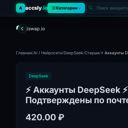
accsly
.io
A
Категории
Главная
/
AI / Нейросети
/
DeepSeek
/
Старые
/
⚡️ Аккаунты D
DeepSeek
⚡️ Аккаунты DeepSeek ⚡
Подтверждены по почте,
420.00 ₽