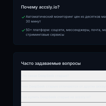
Почему accsly.io?
Автоматический мониторинг цен из десятков м
30 минут
50+ платформ: соцсети, мессенджеры, почта, м
стриминговые сервисы
Часто задаваемые вопросы
Что такое DeepSeek старые?
Чем DeepSeek старые отличаются от других аккау
Как купить DeepSeek старые на accsly.io?