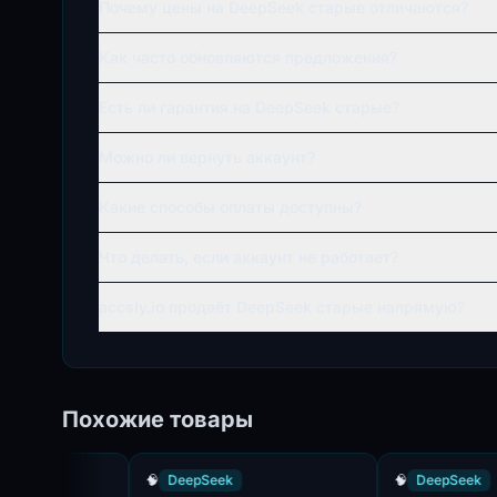
Почему цены на DeepSeek старые отличаются?
Как часто обновляются предложения?
Есть ли гарантия на DeepSeek старые?
Можно ли вернуть аккаунт?
Какие способы оплаты доступны?
Что делать, если аккаунт не работает?
accsly.io продаёт DeepSeek старые напрямую?
Похожие товары
🧠
DeepSeek
🧠
DeepSeek