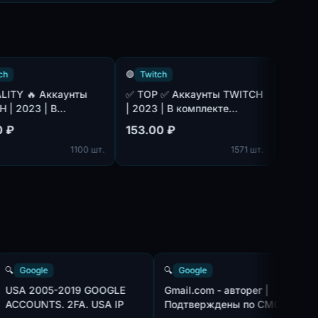
🟣
Twitch
🟣
Twitch
🔥 Аккаунты
✅ TOP ✅ Аккаунты TWITCH
⚡️ EUROPE ⚡
23 | В
| 2023 | В комплекте
TWITCH | 20
очта(не
почта(не подтверждена).
комплекте п
153.00 ₽
187.00 ₽
на).
подтвержде
1100 шт.
1571 шт.
🔍
Google
🔍
Google
.
USA 2005-2019 GOOGLE
Gmail.com - авторег |
.
ACCOUNTS. 2FA. USA IP
Подтверждены по СМС 