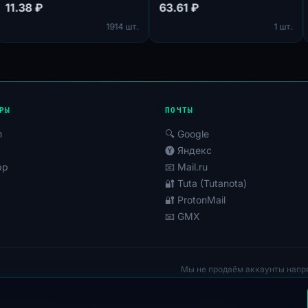
MIX IP
Подтверждены по номер
11.38 ₽
63.61 ₽
+92 (Пакистан). Возраст
 шт.
1914 шт.
аккаунтов: 3+ дней. Стр
регистрации: Пакистан.
РЫ
ПОЧТЫ
m
🔍 Google
🅨 Яндекс
pp
📧 Mail.ru
🔐 Tuta (Tutanota)
🔐 ProtonMail
📧 GMX
Мы не продаём аккаунты напр
ания Meta признана в России экстремистской организацией.