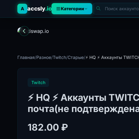
accsly
.io
A
Категории
Главная
/
Разное
/
Twitch
/
Старые
/
⚡️ HQ ⚡️ Аккаунты TWITCH 
Twitch
⚡️ HQ ⚡️ Аккаунты TWITC
почта(не подтверждена
182.00 ₽