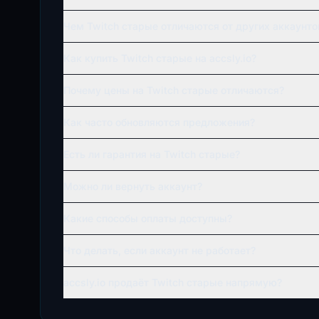
Чем Twitch старые отличаются от других аккаунто
Как купить Twitch старые на accsly.io?
Почему цены на Twitch старые отличаются?
Как часто обновляются предложения?
Есть ли гарантия на Twitch старые?
Можно ли вернуть аккаунт?
Какие способы оплаты доступны?
Что делать, если аккаунт не работает?
accsly.io продаёт Twitch старые напрямую?