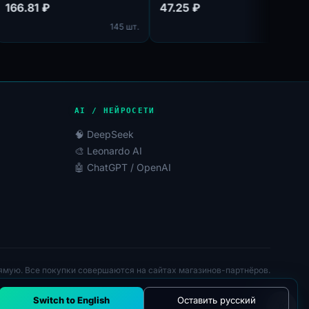
у:
Логин:пароль
166.81 ₽
47.25 ₽
1 шт.
145 шт.
31
ана
AI / НЕЙРОСЕТИ
🧠 DeepSeek
🎨 Leonardo AI
🤖 ChatGPT / OpenAI
ямую. Все покупки совершаются на сайтах магазинов-партнёров.
Switch to English
Оставить русский