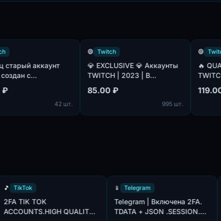
🟣
Twitch
🟣
Twitch
рый аккаунт
💎 EXCLUSIVE 💎 Аккаунты
🔥 QUALITY 
ан с
TWITCH | 2023 | В
TWITCH | 20
 почтой
комплекте почта(не
комплекте п
85.00 ₽
119.00 ₽
 почта
подтверждена).
подтвержде
42 шт.
995 шт.
мя США и
е было
учшее из
нсляций
🎵
TikTok
📱
Telegram
2FA TIK TOK
Telegram | Включена 2FA
 X
ACCOUNTS.HIGH QUALITY.
TDATA + JSON .SESSION