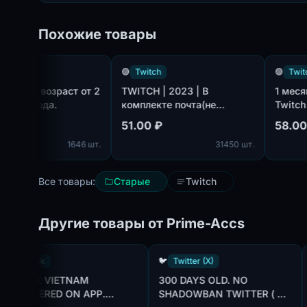
Похожие товары
🟣
Twitch
🟣
Twitch
eg возраст от 2
TWITCH | 2023 | В
1 месяц ста
1 года.
комплекте почта(не
Twitch созд
подтверждена).
электронной
51.00 ₽
58.00 ₽
электронная
1646 шт.
31450 шт.
включены и
изображени
добавлено л
Все товары:
Старые
Twitch
прямых тра
Другие товары от Prime-Accs
🎵
TikTok
🐦
Twitter (X)
TIKTOK VIETNAM
300 DAYS OLD. NO
REGISTERED ON APP.
SHADOWBAN TWITTER (