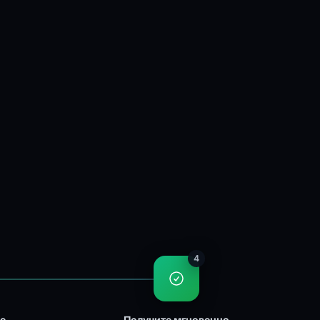
4
ке
Получите мгновенно